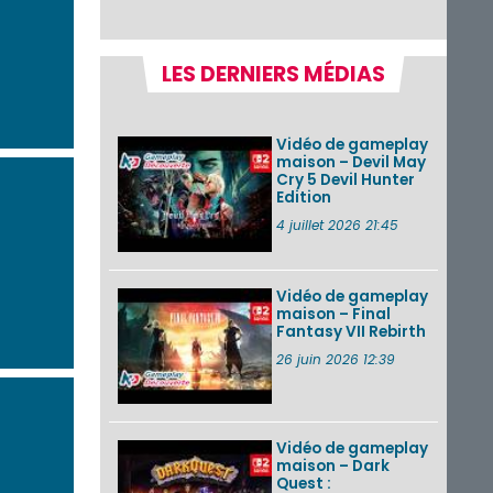
récapitulatif
complet du Direct,
des séquences de
game...
LES DERNIERS MÉDIAS
Pokémon GO : les
événements d’août
2026
Vidéo de gameplay
maison – Devil May
Cry 5 Devil Hunter
Edition
Un Fire Emblem :
Fortune’s Weave
4 juillet 2026 21:45
Direct d’environ 20
minutes diffusé le 4
août 2026...
Vidéo de gameplay
maison – Final
Les sorties eShop de
Fantasy VII Rebirth
la semaine 31 de
2026 (Xenoblade
26 juin 2026 12:39
Chronicles 2 –
Nintendo Switch 2
Edit...
Vidéo de gameplay
VOIR PLUS DE NEWS
maison – Dark
Quest :