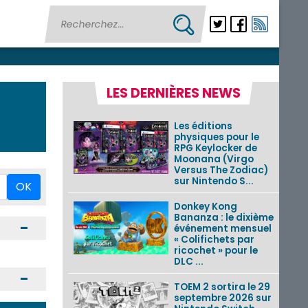
LES DERNIÈRES NEWS
Les éditions
physiques pour le
RPG Keylocker de
Moonana (Virgo
Versus The Zodiac)
sur Nintendo S...
OK
Donkey Kong
Bananza : le dixième
Ouvrir / Fermer
événement mensuel
« Colifichets par
ricochet » pour le
DLC ...
Ouvrir / Fermer
TOEM 2 sortira le 29
septembre 2026 sur