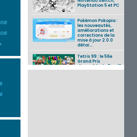
Nintendo Switch,
PlayStation 5 et PC
Pokémon Pokopia :
018
les nouveautés,
améliorations et
018
corrections de la
mise à jour 2.0.0
e
détai...
Tetris 99 : le 56e
Grand Prix
disponible du 7 au 11
août 2026 avec un
thème Splatoon
Raiders
18
Nintendo Music : 10
18
musiques de Fire
Emblem : Fortune’s
Weave et les
morceaux de Mario
Kart...
Fire Emblem :
Fortune’s Weave : le