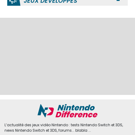
JEUX DÉVELOPPÉS
Ouvr
L’actualité des jeux vidéo Nintendo : tests Nintendo Switch et 3DS,
news Nintendo Switch et 3DS, forums... blabla ...