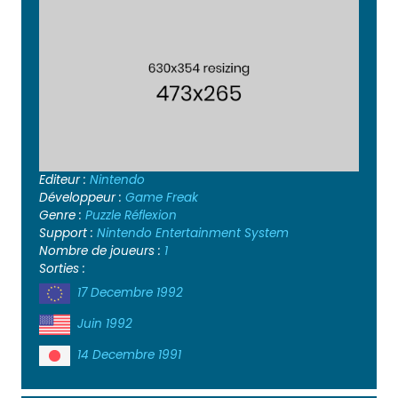
Editeur :
Nintendo
Développeur :
Game Freak
Genre :
Puzzle
Réflexion
Support :
Nintendo Entertainment System
Nombre de joueurs :
1
Sorties :
17 Decembre 1992
Juin 1992
14 Decembre 1991