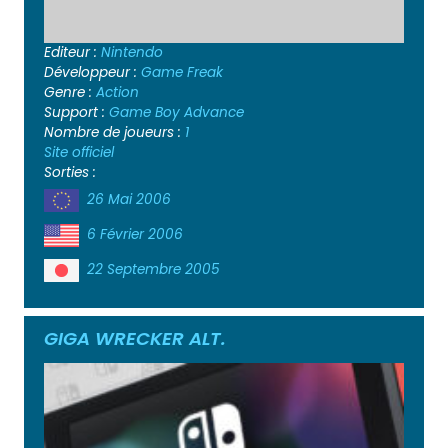
Editeur :
Nintendo
Développeur :
Game Freak
Genre :
Action
Support :
Game Boy Advance
Nombre de joueurs :
1
Site officiel
Sorties :
26 Mai 2006
6 Février 2006
22 Septembre 2005
GIGA WRECKER ALT.