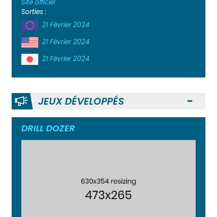
Site officiel
Sorties :
21 Février 2024
21 Février 2024
21 Février 2024
JEUX DÉVELOPPÉS
Ouvr
DRILL DOZER