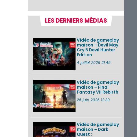
Chronicles 2 –
Nintendo Switch 2
Edit...
LES DERNIERS MÉDIAS
Une édition
physique japonaise
de Stray Children
sur Nintendo Switch
Vidéo de gameplay
disponible le 10
maison – Devil May
décembre ...
Cry 5 Devil Hunter
Edition
Nintendo Music :
des musiques de
4 juillet 2026 21:45
cinq jeux Virtual Boy
et de nouveaux
morceaux du mode
Balade de ...
Vidéo de gameplay
maison – Final
Fantasy VII Rebirth
Les éditions
physiques de Tomb
26 juin 2026 12:39
Raider : Definitive
Edition sur Nintendo
Switch 2 en version
amé...
Vidéo de gameplay
maison – Dark
VOIR PLUS DE NEWS
Quest :