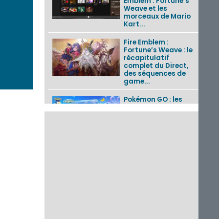
Emblem : Fortune’s
Weave et les
morceaux de Mario
Kart...
Fire Emblem :
Fortune’s Weave : le
récapitulatif
complet du Direct,
des séquences de
game...
Pokémon GO : les
événements d’août
2026
Un Fire Emblem :
Fortune’s Weave
Direct d’environ 20
minutes diffusé le 4
août 2026...
Les sorties eShop de
la semaine 31 de
2026 (Xenoblade