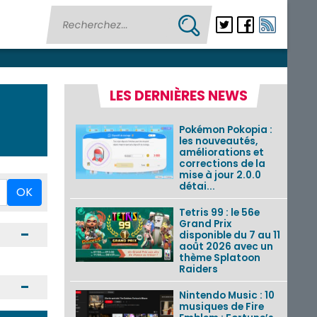
LES DERNIÈRES NEWS
Pokémon Pokopia :
les nouveautés,
améliorations et
corrections de la
mise à jour 2.0.0
détai...
OK
Tetris 99 : le 56e
Grand Prix
Ouvrir / Fermer
disponible du 7 au 11
août 2026 avec un
thème Splatoon
Raiders
Ouvrir / Fermer
Nintendo Music : 10
musiques de Fire