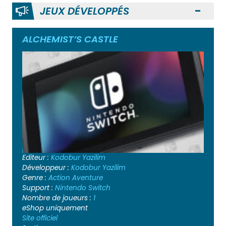
JEUX DÉVELOPPÉS
Ouvr
ALCHEMIST’S CASTLE
Editeur :
Kodobur Yazilim
Développeur :
Kodobur Yazilim
Genre :
Action
Aventure
Support :
Nintendo Switch
Nombre de joueurs :
1
eShop uniquement
Site officiel