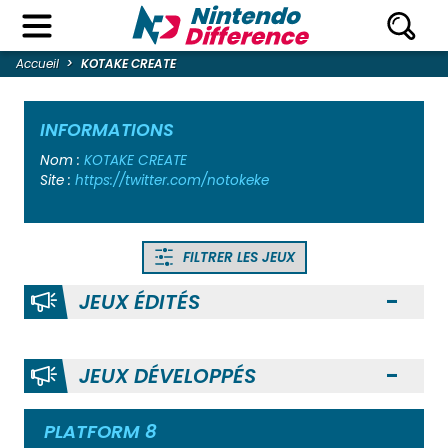
Accueil
KOTAKE CREATE
INFORMATIONS
Nom :
KOTAKE CREATE
Site :
https://twitter.com/notokeke
FILTRER LES JEUX
JEUX ÉDITÉS
Ouvr
JEUX DÉVELOPPÉS
Ouvr
PLATFORM 8