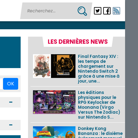
LES DERNIÈRES NEWS
Final Fantasy XIV :
les temps de
chargement sur
Nintendo Switch 2
grâce à une mise à
jour, une...
OK
Les éditions
physiques pour le
Ouvrir / Fermer
RPG Keylocker de
Moonana (Virgo
Versus The Zodiac)
sur Nintendo S...
Ouvrir / Fermer
Donkey Kong
Bananza : le dixième