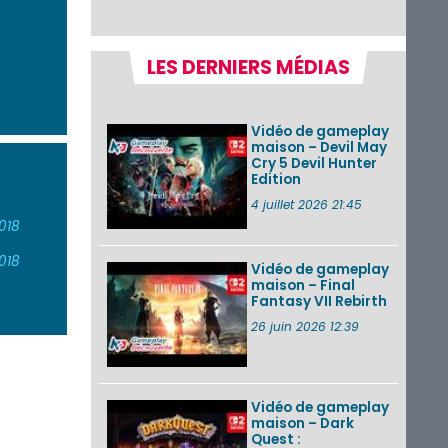
Emblem : Fortune’s
Weave et les
morceaux de Mario
Kart...
LES DERNIERS MÉDIAS
Fire Emblem :
Fortune’s Weave : le
récapitulatif
Vidéo de gameplay
complet du Direct,
maison – Devil May
des séquences de
Cry 5 Devil Hunter
game...
Edition
Pokémon GO : les
4 juillet 2026 21:45
événements d’août
018
2026
018
Vidéo de gameplay
maison – Final
Fantasy VII Rebirth
Un Fire Emblem :
Fortune’s Weave
26 juin 2026 12:39
Direct d’environ 20
minutes diffusé le 4
août 2026...
Vidéo de gameplay
VOIR PLUS DE NEWS
maison – Dark
Quest :