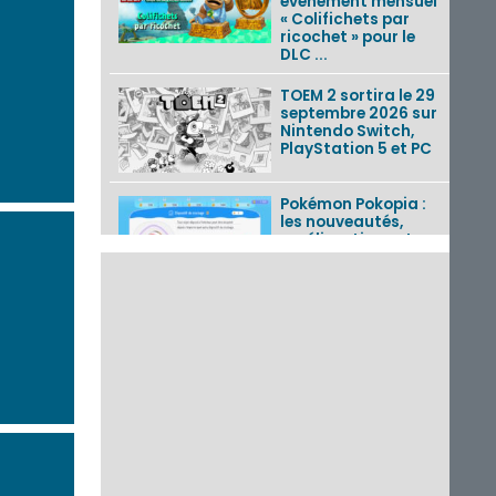
événement mensuel
« Colifichets par
ricochet » pour le
DLC ...
TOEM 2 sortira le 29
septembre 2026 sur
Nintendo Switch,
PlayStation 5 et PC
Pokémon Pokopia :
les nouveautés,
améliorations et
corrections de la
mise à jour 2.0.0
détai...
Tetris 99 : le 56e
Grand Prix
disponible du 7 au 11
août 2026 avec un
thème Splatoon
Raiders
Nintendo Music : 10
musiques de Fire