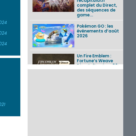
récapitulatif
complet du Direct,
des séquences de
game...
024
Pokémon GO : les
événements d’août
024
2026
024
Un Fire Emblem :
Fortune’s Weave
Direct d’environ 20
minutes diffusé le 4
août 2026...
Les sorties eShop de
la semaine 31 de
2026 (Xenoblade
Chronicles 2 –
021
Nintendo Switch 2
Edit...
Une édition
physique japonaise
de Stray Children