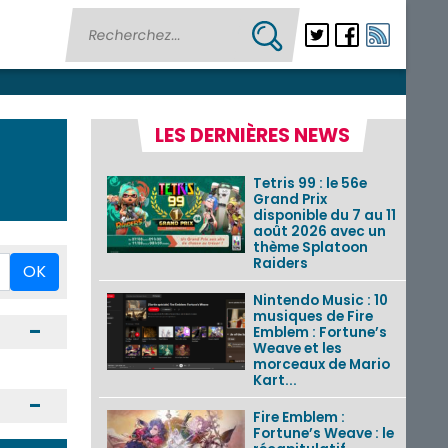
LES DERNIÈRES NEWS
Tetris 99 : le 56e
Grand Prix
disponible du 7 au 11
août 2026 avec un
thème Splatoon
Raiders
OK
Nintendo Music : 10
musiques de Fire
Ouvrir / Fermer
Emblem : Fortune’s
Weave et les
morceaux de Mario
Kart...
Ouvrir / Fermer
Fire Emblem :
Fortune’s Weave : le