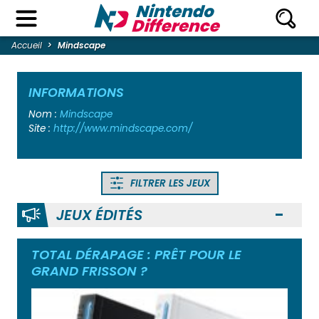
Accueil
Mindscape
INFORMATIONS
Nom :
Mindscape
Site :
http://www.mindscape.com/
FILTRER LES JEUX
JEUX ÉDITÉS
Ouvr
TOTAL DÉRAPAGE : PRÊT POUR LE
GRAND FRISSON ?