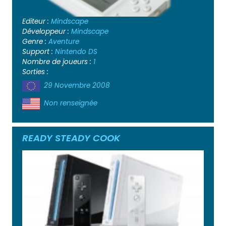
Editeur :
Mindscape
Développeur :
Mindscape
Genre :
Aventure
Support :
Nintendo DS
Nombre de joueurs :
1
Sorties :
29 Novembre 2008
Non renseignée
READY STEADY COOK