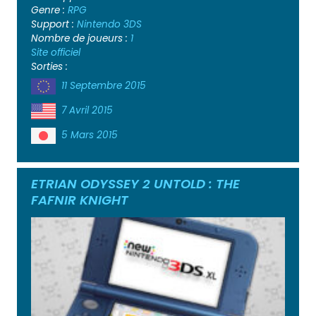
Genre :
RPG
Support :
Nintendo 3DS
Nombre de joueurs :
1
Site officiel
Sorties :
11 Septembre 2015
7 Avril 2015
5 Mars 2015
ETRIAN ODYSSEY 2 UNTOLD : THE
FAFNIR KNIGHT