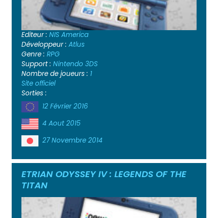
Editeur :
NIS America
Développeur :
Atlus
Genre :
RPG
Support :
Nintendo 3DS
Nombre de joueurs :
1
Site officiel
Sorties :
12 Février 2016
4 Aout 2015
27 Novembre 2014
ETRIAN ODYSSEY IV : LEGENDS OF THE
TITAN