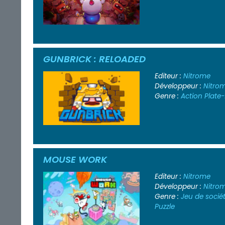
GUNBRICK : RELOADED
Editeur :
Nitrome
Développeur :
Nitro
Genre :
Action
Plate
MOUSE WORK
Editeur :
Nitrome
Développeur :
Nitro
Genre :
Jeu de socié
Puzzle