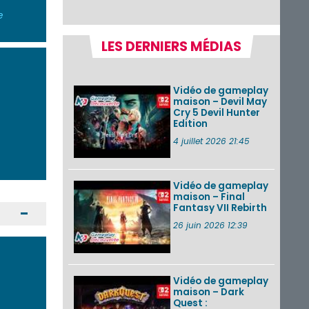
récapitulatif
complet du Direct,
e
des séquences de
game...
LES DERNIERS MÉDIAS
Pokémon GO : les
événements d’août
2026
Vidéo de gameplay
maison – Devil May
Cry 5 Devil Hunter
Edition
Un Fire Emblem :
Fortune’s Weave
4 juillet 2026 21:45
Direct d’environ 20
minutes diffusé le 4
août 2026...
Vidéo de gameplay
maison – Final
Les sorties eShop de
Fantasy VII Rebirth
la semaine 31 de
Ouvrir / Fermer
2026 (Xenoblade
26 juin 2026 12:39
Chronicles 2 –
Nintendo Switch 2
Edit...
Vidéo de gameplay
VOIR PLUS DE NEWS
maison – Dark
Quest :