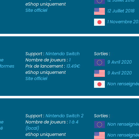
12 Juillet 2018
eShop uniquement
Site officiel
12 Juillet 2018
1 Novembre 20
Support :
Nintendo Switch
Sorties :
me
Nombre de joueurs :
1
9 Avril 2020
-formes
Prix de lancement :
13.49€
eShop uniquement
9 Avril 2020
Site officiel
Non renseigné
Support :
Nintendo Switch 2
Sorties :
me
Nombre de joueurs :
1 à 4
Non renseigné
té
(local)
eShop uniquement
Non renseigné