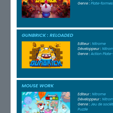
Genre :
Plate-formes
GUNBRICK : RELOADED
Editeur :
Nitrome
Développeur :
Nitro
Genre :
Action
Plate
MOUSE WORK
Editeur :
Nitrome
Développeur :
Nitro
Genre :
Jeu de socié
Puzzle