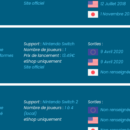
Site officiel
12 Juillet 2018
1 Novembre 20
Support :
Nintendo Switch
Sorties :
me
Nombre de joueurs :
1
9 Avril 2020
-formes
Prix de lancement :
13.49€
eShop uniquement
9 Avril 2020
Site officiel
Non renseigné
Support :
Nintendo Switch 2
Sorties :
me
Nombre de joueurs :
1 à 4
Non renseigné
té
(local)
eShop uniquement
Non renseigné