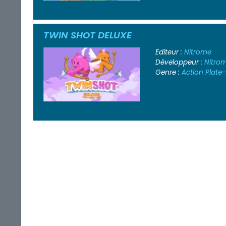
TWIN SHOT DELUXE
Editeur :
Nitrome
Développeur :
Nitro
Genre :
Action
Plate