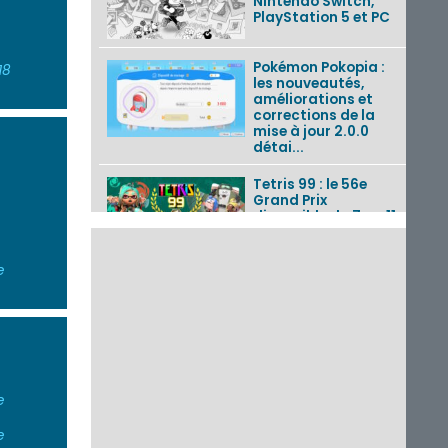
Nintendo Switch,
PlayStation 5 et PC
Pokémon Pokopia :
18
les nouveautés,
améliorations et
corrections de la
mise à jour 2.0.0
détai...
Tetris 99 : le 56e
Grand Prix
disponible du 7 au 11
août 2026 avec un
thème Splatoon
Raiders
e
Nintendo Music : 10
musiques de Fire
Emblem : Fortune’s
Weave et les
morceaux de Mario
Kart...
e
Fire Emblem :
Fortune’s Weave : le
e