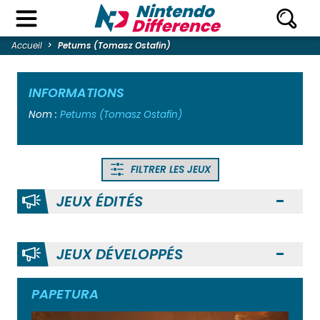
Accueil
Petums (Tomasz Ostafin)
INFORMATIONS
Nom :
Petums (Tomasz Ostafin)
FILTRER LES JEUX
JEUX ÉDITÉS
Ouvr
JEUX DÉVELOPPÉS
Ouvr
PAPETURA