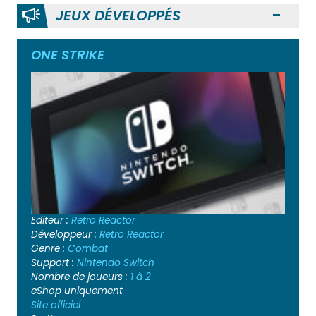
JEUX DÉVELOPPÉS
Ouvr
ONE STRIKE
Editeur :
Retro Reactor
Développeur :
Retro Reactor
Genre :
Combat
Support :
Nintendo Switch
Nombre de joueurs :
1 à 2
eShop uniquement
Site officiel