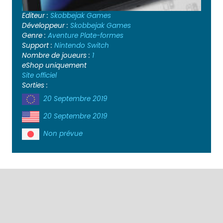
Editeur :
Skobbejak Games
Développeur :
Skobbejak Games
Genre :
Aventure
Plate-formes
Support :
Nintendo Switch
Nombre de joueurs :
1
eShop uniquement
Site officiel
Sorties :
20 Septembre 2019
20 Septembre 2019
Non prévue