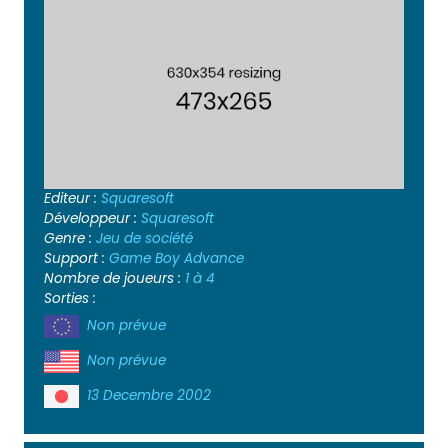
Editeur :
Squaresoft
Développeur :
Squaresoft
Genre :
Jeu de société
Support :
Game Boy Advance
Nombre de joueurs :
1 à 4
Sorties :
Non prévue
Non prévue
13 Decembre 2002