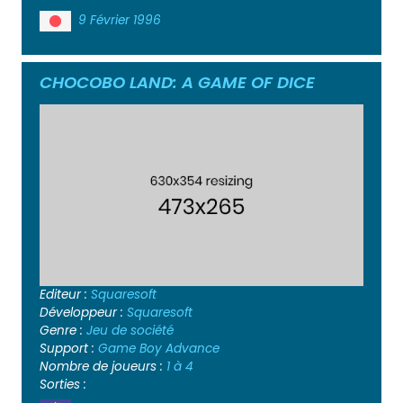
9 Février 1996
CHOCOBO LAND: A GAME OF DICE
Editeur :
Squaresoft
Développeur :
Squaresoft
Genre :
Jeu de société
Support :
Game Boy Advance
Nombre de joueurs :
1 à 4
Sorties :