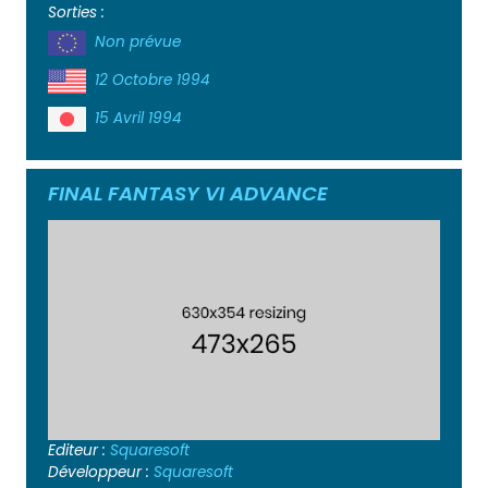
Sorties :
Non prévue
12 Octobre 1994
15 Avril 1994
FINAL FANTASY VI ADVANCE
Editeur :
Squaresoft
Développeur :
Squaresoft