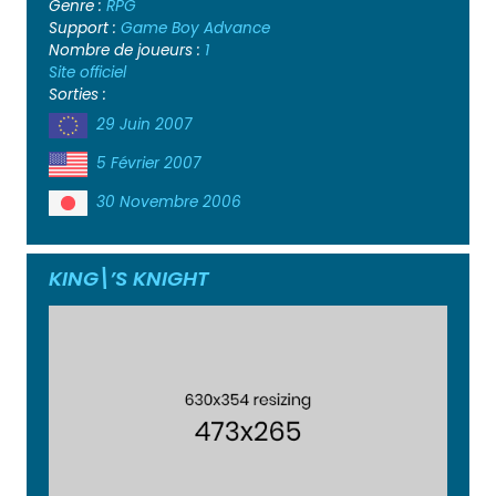
Genre :
RPG
Support :
Game Boy Advance
Nombre de joueurs :
1
Site officiel
Sorties :
29 Juin 2007
5 Février 2007
30 Novembre 2006
KING\’S KNIGHT