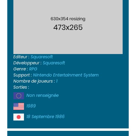
Editeur :
Squaresoft
Développeur :
Squaresoft
Genre :
RPG
Support :
Nintendo Entertainment System
Nombre de joueurs :
1
Sorties :
Non renseignée
1989
18 Septembre 1986