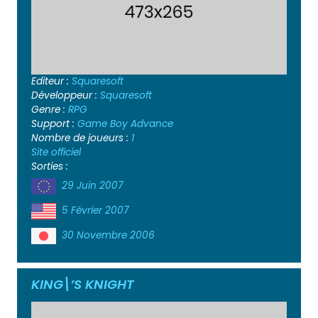
Editeur :
Squaresoft
Développeur :
Squaresoft
Genre :
RPG
Support :
Game Boy Advance
Nombre de joueurs :
1
Site officiel
Sorties :
29 Juin 2007
5 Février 2007
30 Novembre 2006
KING\’S KNIGHT