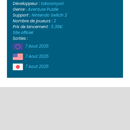
Développeur :
tokoronyori
Genre :
Aventure
Puzzle
Support :
Nintendo Switch 2
Nombre de joueurs :
2
Prix de lancement :
5.39€
Site officiel
Sorties :
7 Aout 2025
7 Aout 2025
7 Aout 2025