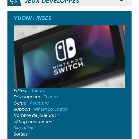
JEUX DÉVELOPPÉS
Ouvr
YUONI : RISES
Editeur :
Tricore
Développeur :
Tricore
Genre :
Aventure
Support :
Nintendo Switch
Nombre de joueurs :
1
eShop uniquement
Site officiel
Sorties :