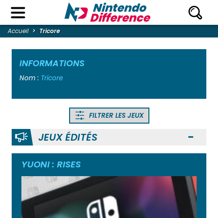
Accueil
Tricore
INFORMATIONS
Nom :
Tricore
FILTRER LES JEUX
JEUX ÉDITÉS
Ouvr
YUONI : RISES