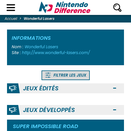
Accueil
Wonderful Lasers
INFORMATIONS
Nom :
Wonderful Lasers
Site :
http://www.wonderful-lasers.com/
FILTRER LES JEUX
JEUX ÉDITÉS
Ouvr
JEUX DÉVELOPPÉS
Ouvr
SUPER IMPOSSIBLE ROA‪D‬