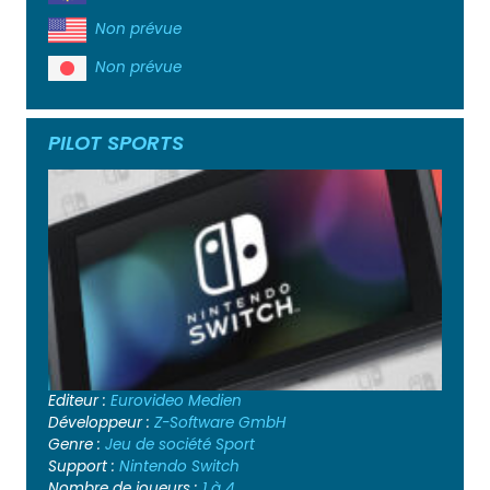
Non prévue
Non prévue
PILOT SPORTS
Editeur :
Eurovideo Medien
Développeur :
Z-Software GmbH
Genre :
Jeu de société
Sport
Support :
Nintendo Switch
Nombre de joueurs :
1 à 4