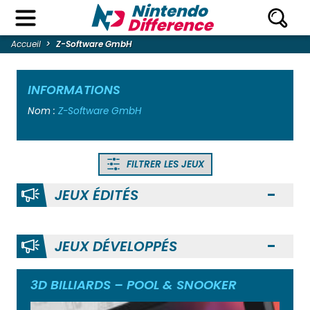
Accueil
Z-Software GmbH
INFORMATIONS
Nom :
Z-Software GmbH
FILTRER LES JEUX
JEUX ÉDITÉS
Ouvr
JEUX DÉVELOPPÉS
Ouvr
3D BILLIARDS – POOL & SNOOKER