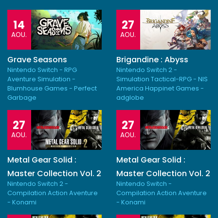
14
27
AOU.
AOU.
Grave Seasons
Brigandine : Abyss
Nintendo Switch - RPG
Nintendo Switch 2 -
Aventure Simulation -
Simulation Tactical-RPG - NIS
Blumhouse Games - Perfect
America Happinet Games -
Garbage
adglobe
27
27
AOU.
AOU.
Metal Gear Solid :
Metal Gear Solid :
Master Collection Vol. 2
Master Collection Vol. 2
Nintendo Switch 2 -
Nintendo Switch -
Compilation Action Aventure
Compilation Action Aventure
- Konami
- Konami