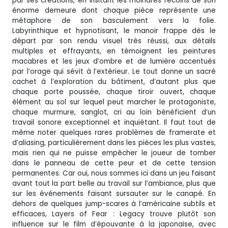
par ses créations, en visitant les moindres recoins de son
énorme demeure dont chaque pièce représente une
métaphore de son basculement vers la folie.
Labyrinthique et hypnotisant, le manoir frappe dès le
départ par son rendu visuel très réussi, aux détails
multiples et effrayants, en témoignent les peintures
macabres et les jeux d’ombre et de lumière accentués
par l’orage qui sévit à l’extérieur. Le tout donne un sacré
cachet à l’exploration du bâtiment, d’autant plus que
chaque porte poussée, chaque tiroir ouvert, chaque
élément au sol sur lequel peut marcher le protagoniste,
chaque murmure, sanglot, cri au loin bénéficient d’un
travail sonore exceptionnel et inquiétant. Il faut tout de
même noter quelques rares problèmes de framerate et
d’aliasing, particulièrement dans les pièces les plus vastes,
mais rien qui ne puisse empêcher le joueur de tomber
dans le panneau de cette peur et de cette tension
permanentes. Car oui, nous sommes ici dans un jeu faisant
avant tout la part belle au travail sur l’ambiance, plus que
sur les événements faisant sursauter sur le canapé. En
dehors de quelques jump-scares à l’américaine subtils et
efficaces, Layers of Fear : Legacy trouve plutôt son
influence sur le film d’épouvante à la japonaise, avec