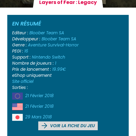
Layers of Fear : Legacy
EN RÉSUMÉ
Editeur :
Bloober Team SA
Développeur :
Bloober Team SA
Genre :
Aventure
Survival-Horror
PEGI :
16
Support :
Nintendo Switch
Nombre de joueurs :
1
Prix de lancement :
19.99€
eShop uniquement
Site officiel
Sorties :
21 Février 2018
21 Février 2018
29 Mars 2018
VOIR LA FICHE DU JEU