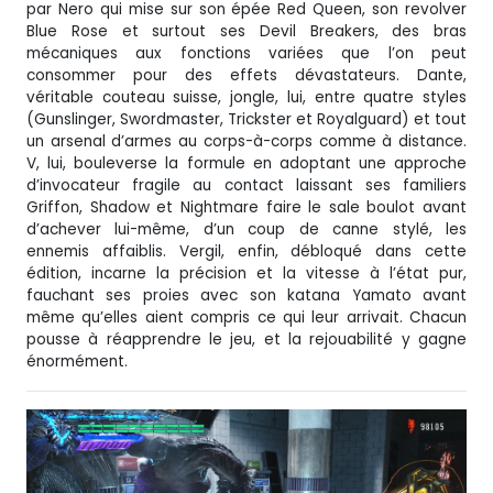
par Nero qui mise sur son épée Red Queen, son revolver
Blue Rose et surtout ses Devil Breakers, des bras
mécaniques aux fonctions variées que l’on peut
consommer pour des effets dévastateurs. Dante,
véritable couteau suisse, jongle, lui, entre quatre styles
(Gunslinger, Swordmaster, Trickster et Royalguard) et tout
un arsenal d’armes au corps-à-corps comme à distance.
V, lui, bouleverse la formule en adoptant une approche
d’invocateur fragile au contact laissant ses familiers
Griffon, Shadow et Nightmare faire le sale boulot avant
d’achever lui-même, d’un coup de canne stylé, les
ennemis affaiblis. Vergil, enfin, débloqué dans cette
édition, incarne la précision et la vitesse à l’état pur,
fauchant ses proies avec son katana Yamato avant
même qu’elles aient compris ce qui leur arrivait. Chacun
pousse à réapprendre le jeu, et la rejouabilité y gagne
énormément.