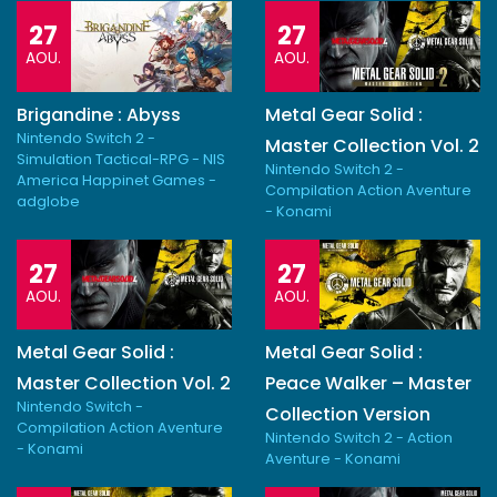
27
27
AOU.
AOU.
Brigandine : Abyss
Metal Gear Solid :
Nintendo Switch 2 -
Master Collection Vol. 2
Simulation Tactical-RPG - NIS
Nintendo Switch 2 -
America Happinet Games -
Compilation Action Aventure
adglobe
- Konami
27
27
AOU.
AOU.
Metal Gear Solid :
Metal Gear Solid :
Master Collection Vol. 2
Peace Walker – Master
Nintendo Switch -
Collection Version
Compilation Action Aventure
Nintendo Switch 2 - Action
- Konami
Aventure - Konami