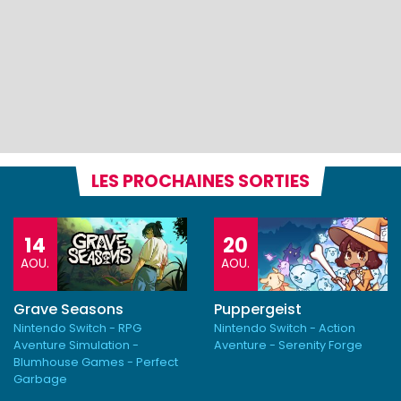
LES PROCHAINES SORTIES
14
20
AOU.
AOU.
Grave Seasons
Puppergeist
Nintendo Switch - RPG
Nintendo Switch - Action
Aventure Simulation -
Aventure - Serenity Forge
Blumhouse Games - Perfect
Garbage