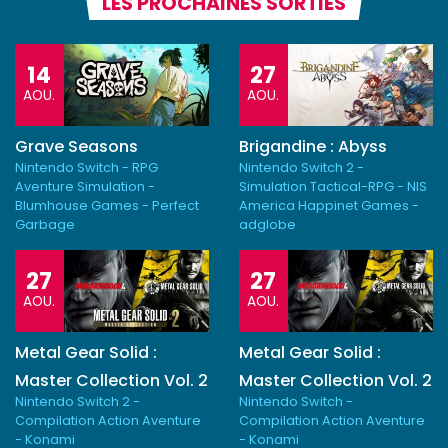
LES PROCHAINES SORTIES
14
27
AOU.
AOU.
Grave Seasons
Brigandine : Abyss
Nintendo Switch - RPG
Nintendo Switch 2 -
Aventure Simulation -
Simulation Tactical-RPG - NIS
Blumhouse Games - Perfect
America Happinet Games -
Garbage
adglobe
27
27
AOU.
AOU.
Metal Gear Solid :
Metal Gear Solid :
Master Collection Vol. 2
Master Collection Vol. 2
Nintendo Switch 2 -
Nintendo Switch -
Compilation Action Aventure
Compilation Action Aventure
- Konami
- Konami