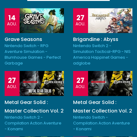
14
27
AOU.
AOU.
Grave Seasons
Brigandine : Abyss
Nintendo Switch - RPG
Nintendo Switch 2 -
Aventure Simulation -
Simulation Tactical-RPG - NIS
Blumhouse Games - Perfect
America Happinet Games -
Garbage
adglobe
27
27
AOU.
AOU.
Metal Gear Solid :
Metal Gear Solid :
Master Collection Vol. 2
Master Collection Vol. 2
Nintendo Switch 2 -
Nintendo Switch -
Compilation Action Aventure
Compilation Action Aventure
- Konami
- Konami