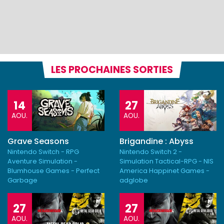
LES PROCHAINES SORTIES
14
27
AOU.
AOU.
Grave Seasons
Brigandine : Abyss
Nintendo Switch - RPG
Nintendo Switch 2 -
Aventure Simulation -
Simulation Tactical-RPG - NIS
Blumhouse Games - Perfect
America Happinet Games -
Garbage
adglobe
27
27
AOU.
AOU.