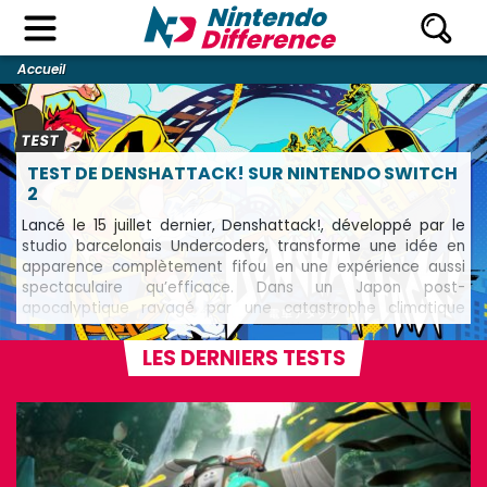
Accueil
TEST
TEST DE DENSHATTACK! SUR NINTENDO SWITCH
2
Lancé le 15 juillet dernier, Denshattack!, développé par le
studio barcelonais Undercoders, transforme une idée en
apparence complètement fifou en une expérience aussi
spectaculaire qu’efficace. Dans un Japon post-
apocalyptique ravagé par une catastrophe climatique
majeure, le joueur prend le contrôle de trains lancés à
blinde, capables de grinder, sauter et enchaîner des figures
LES DERNIERS TESTS
qui, dans un monde rationnel, seraient réservées aux
skateurs aguerris. Derrière ce concept volontairement
absurde se cache pourtant une proposition étonnamment
maîtrisée, qui réussit à fusionner plusieurs héritages du jeu
vidéo arcade. Denshattack! revendique notamment
l’énergie colorée et rebelle de l’ère Dreamcast, avec une