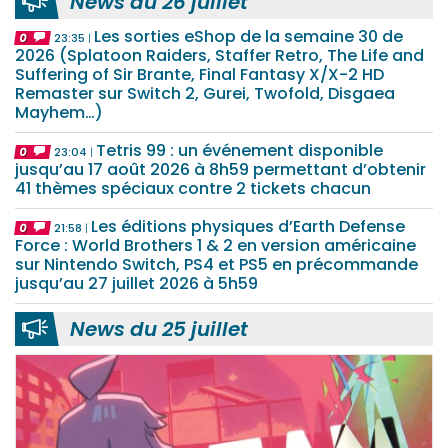
News du 26 juillet
Les sorties eShop de la semaine 30 de
0
23:35
2026 (Splatoon Raiders, Staffer Retro, The Life and
Suffering of Sir Brante, Final Fantasy X/X-2 HD
Remaster sur Switch 2, Gurei, Twofold, Disgaea
Mayhem…)
Tetris 99 : un événement disponible
0
23:04
jusqu’au 17 août 2026 à 8h59 permettant d’obtenir
41 thèmes spéciaux contre 2 tickets chacun
Les éditions physiques d’Earth Defense
0
21:58
Force : World Brothers 1 & 2 en version américaine
sur Nintendo Switch, PS4 et PS5 en précommande
jusqu’au 27 juillet 2026 à 5h59
News du 25 juillet