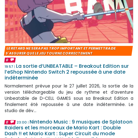
LE RETARD NE SERA PAS TROP IMPORTANT ET PERMETTRA DE
S'ASSURER QUE LE JEU TOURNE CORRECTEMENT
0
La sortie d’UNBEATABLE – Breakout Edition sur
19:57
l’eShop Nintendo Switch 2 repoussée à une date
indéterminée
Normalement prévue pour le 27 juillet 2026, la sortie de la
version téléchargeable du jeu de rythme et d’aventure
Unbeatable de D-CELL GAMES sous sa Breakout Edition a
finalement été repoussée à une date indéterminée. Le
studio de dév...
Nintendo Music : 9 musiques de Splatoon
0
23:00
Raiders et les morceaux de Mario Kart : Double
Dash !! et Mario Kart : Super Circuit du mode