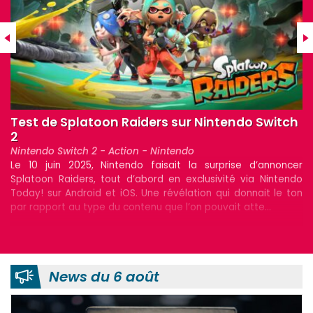
direction artistique en […]
Test express de Morsels sur Nintendo Switch
Nintendo Switch - Action - Annapurna Interactive - Furcula
Comment se différencier dans la masse de propositions
d’expériences roguelite qui se multiplient tous les mois parmi
r
les créations indépendantes ? Morsels, sorti le 18 novembre
o
dernier et développé par Furcula, répond en se distinguant
n
p...
News du 6 août