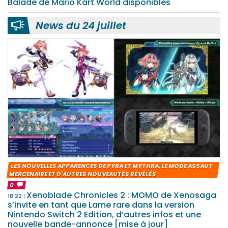
Balade de Mario Kart World disponibles
News du 24 juillet
LES NOUVELLES APPARENCES DE PYRA ET MYTHRA, LE MODE ASSAUT
MERCENAIRE ET D'AUTRES NOUVEAUTÉS RÉVÉLÉS
0
Xenoblade Chronicles 2 : MOMO de Xenosaga
18:22
s’invite en tant que Lame rare dans la version
Nintendo Switch 2 Edition, d’autres infos et une
nouvelle bande-annonce [mise à jour]