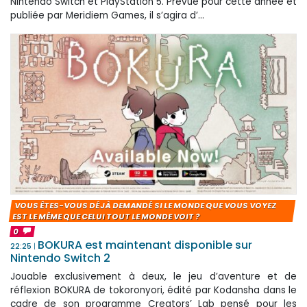
Nintendo Switch et PlayStation 5. Prévue pour cette année et
publiée par Meridiem Games, il s’agira d’...
VOUS ÊTES-VOUS DÉJÀ DEMANDÉ SI LE MONDE QUE VOUS VOYEZ
EST LE MÊME QUE CELUI TOUT LE MONDE VOIT ?
0
BOKURA est maintenant disponible sur
22:25
Nintendo Switch 2
Jouable exclusivement à deux, le jeu d’aventure et de
réflexion BOKURA de tokoronyori, édité par Kodansha dans le
cadre de son programme Creators’ Lab pensé pour les