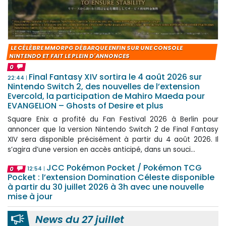
LE CÉLÈBRE MMORPG DÉBARQUE ENFIN SUR UNE CONSOLE
NINTENDO ET FAIT LE PLEIN D'ANNONCES
0
Final Fantasy XIV sortira le 4 août 2026 sur
22:44
Nintendo Switch 2, des nouvelles de l’extension
Evercold, la participation de Mahiro Maeda pour
EVANGELION – Ghosts of Desire et plus
Square Enix a profité du Fan Festival 2026 à Berlin pour
annoncer que la version Nintendo Switch 2 de Final Fantasy
XIV sera disponible précisément à partir du 4 août 2026. Il
s’agira d’une version en accès anticipé, dans un souci...
JCC Pokémon Pocket / Pokémon TCG
0
12:54
Pocket : l’extension Domination Céleste disponible
à partir du 30 juillet 2026 à 3h avec une nouvelle
mise à jour
News du 27 juillet