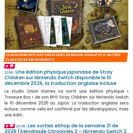
LE NOUVEAU RPG DES CRÉATEURS DE MOON, CHULIP ET D'AUTRES
CLASSIQUES ENFIN EN BOÎTE
0
Une édition physique japonaise de Stray
21:58
Children sur Nintendo Switch disponible le 10
décembre 2026, la traduction anglaise incluse
Le studio Onion Games va sortir une édition physique «
Treasure Box » de son RPG Stray Children sur Nintendo Switch
le 10 décembre 2026 au Japon. La traduction anglaise sera
incluse, comme cela est confirmé par les développeurs, mais
une éditi...
Les sorties eShop de la semaine 31 de
0
23:38
2026 (Xenoblade Chronicles 2 – Nintendo Switch 2