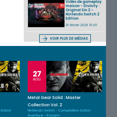
Vidéo de gameplay
maison – Divinity :
Original Sin 2 –
Nintendo Switch 2
Edition
16 février 2026 15:00
VOIR PLUS DE MÉDIAS
27
AOU.
Metal Gear Solid : Master
Collection Vol. 2
 Action
Nintendo Switch - Compilation Action
Aventure - Konami