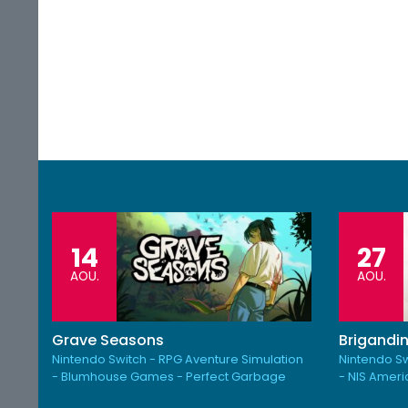
14
27
AOU.
AOU.
Grave Seasons
Brigandin
Nintendo Switch - RPG Aventure Simulation
Nintendo Sw
- Blumhouse Games - Perfect Garbage
- NIS Amer