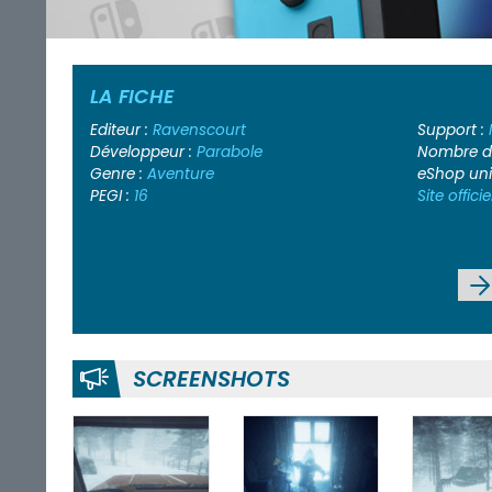
LA FICHE
Editeur :
Ravenscourt
Support :
Développeur :
Parabole
Nombre de
Genre :
Aventure
eShop un
PEGI :
16
Site officie
SCREENSHOTS