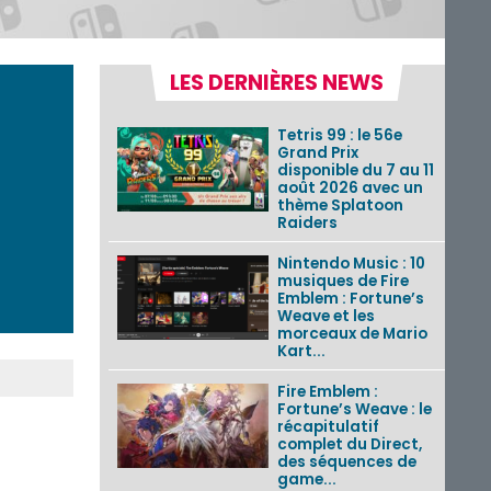
LES DERNIÈRES NEWS
Tetris 99 : le 56e
Grand Prix
disponible du 7 au 11
août 2026 avec un
thème Splatoon
Raiders
Nintendo Music : 10
musiques de Fire
Emblem : Fortune’s
Weave et les
morceaux de Mario
Kart...
Fire Emblem :
Fortune’s Weave : le
récapitulatif
complet du Direct,
des séquences de
game...