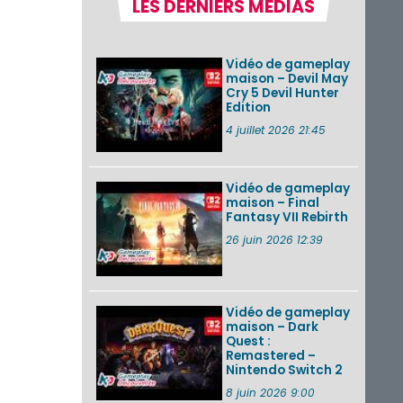
LES DERNIERS MÉDIAS
Nintendo Music :
des musiques de
cinq jeux Virtual Boy
et de nouveaux
Vidéo de gameplay
morceaux du mode
maison – Devil May
Balade de ...
Cry 5 Devil Hunter
Edition
Les éditions
physiques de Tomb
4 juillet 2026 21:45
Raider : Definitive
Edition sur Nintendo
Switch 2 en version
amé...
Vidéo de gameplay
maison – Final
Fantasy VII Rebirth
Splatoon 3 : le
festival Summer
26 juin 2026 12:39
Nights de retour du
22 août à 2h au 24
août à 1h59
Vidéo de gameplay
VOIR PLUS DE NEWS
maison – Dark
Quest :
Remastered –
Nintendo Switch 2
8 juin 2026 9:00