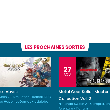
LES PROCHAINES SORTIES
27
AOU.
e : Abyss
Metal Gear Solid : Master
itch 2 - Simulation Tactical-RPG
Collection Vol. 2
ica Happinet Games - adglobe
Nintendo Switch 2 - Compilation
Aventure - Konami