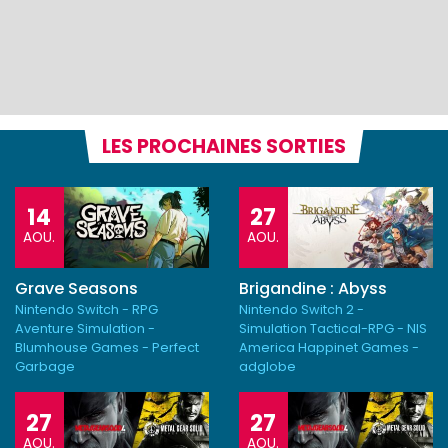
LES PROCHAINES SORTIES
14
27
AOU.
AOU.
Grave Seasons
Brigandine : Abyss
Nintendo Switch - RPG
Nintendo Switch 2 -
Aventure Simulation -
Simulation Tactical-RPG - NIS
Blumhouse Games - Perfect
America Happinet Games -
Garbage
adglobe
27
27
AOU.
AOU.