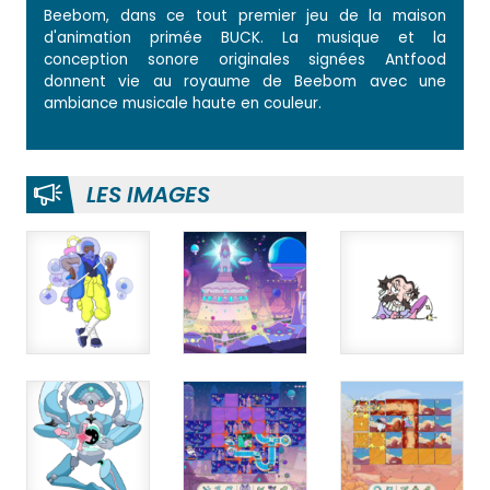
Beebom, dans ce tout premier jeu de la maison
d'animation primée BUCK. La musique et la
conception sonore originales signées Antfood
donnent vie au royaume de Beebom avec une
ambiance musicale haute en couleur.
LES IMAGES