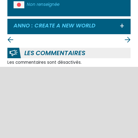
Non renseignée
ANNO : CREATE A NEW WORLD
Ouvrir
LES COMMENTAIRES
Les commentaires sont désactivés.