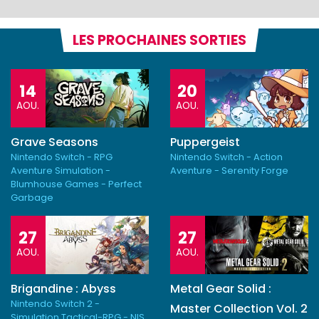
LES PROCHAINES SORTIES
14
20
AOU.
AOU.
Grave Seasons
Puppergeist
Nintendo Switch - RPG
Nintendo Switch - Action
Aventure Simulation -
Aventure - Serenity Forge
Blumhouse Games - Perfect
Garbage
27
27
AOU.
AOU.
Brigandine : Abyss
Metal Gear Solid :
Nintendo Switch 2 -
Master Collection Vol. 2
Simulation Tactical-RPG - NIS