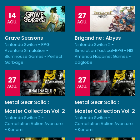
14
27
AOU.
AOU.
Grave Seasons
Brigandine : Abyss
Nintendo Switch - RPG
Nintendo Switch 2 -
Aventure Simulation -
Simulation Tactical-RPG - NIS
Blumhouse Games - Perfect
America Happinet Games -
Garbage
adglobe
27
27
AOU.
AOU.
Metal Gear Solid :
Metal Gear Solid :
Master Collection Vol. 2
Master Collection Vol. 2
Nintendo Switch 2 -
Nintendo Switch -
Compilation Action Aventure
Compilation Action Aventure
- Konami
- Konami