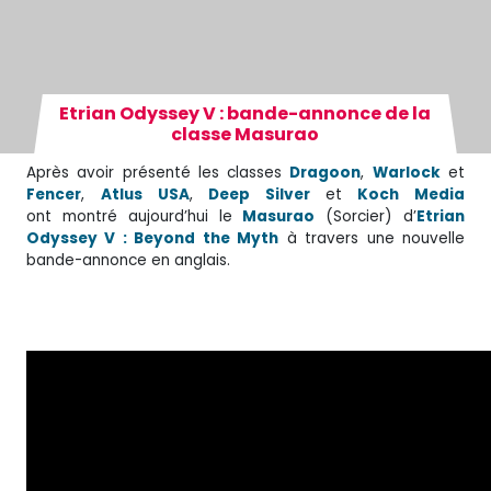
Etrian Odyssey V : bande-annonce de la
classe Masurao
Après avoir présenté les classes
Dragoon
,
Warlock
et
Fencer
,
Atlus USA
,
Deep Silver
et
Koch Media
ont montré aujourd’hui le
Masurao
(Sorcier) d’
Etrian
Odyssey V : Beyond the Myth
à travers une nouvelle
bande-annonce en anglais.