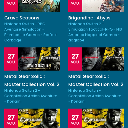
AOU.
AOU.
Grave Seasons
Brigandine : Abyss
Nintendo Switch - RPG
Nintendo Switch 2 -
Aventure Simulation -
Simulation Tactical-RPG - NIS
Blumhouse Games - Perfect
America Happinet Games -
Garbage
adglobe
27
27
AOU.
AOU.
Metal Gear Solid :
Metal Gear Solid :
Master Collection Vol. 2
Master Collection Vol. 2
Nintendo Switch 2 -
Nintendo Switch -
Compilation Action Aventure
Compilation Action Aventure
- Konami
- Konami
27
27
AOU.
AOU.