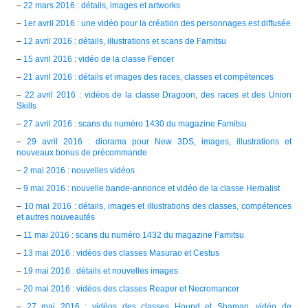
–
22 mars 2016 : détails, images et artworks
–
1er avril 2016 : une vidéo pour la création des personnages est diffusée
–
12 avril 2016 : détails, illustrations et scans de Famitsu
–
15 avril 2016 : vidéo de la classe Fencer
–
21 avril 2016 : détails et images des races, classes et compétences
–
22 avril 2016 : vidéos de la classe Dragoon, des races et des Union
Skills
–
27 avril 2016 : scans du numéro 1430 du magazine Famitsu
–
29 avril 2016 : diorama pour New 3DS, images, illustrations et
nouveaux bonus de précommande
–
2 mai 2016 : nouvelles vidéos
–
9 mai 2016 : nouvelle bande-annonce et vidéo de la classe Herbalist
–
10 mai 2016 : détails, images et illustrations des classes, compétences
et autres nouveautés
–
11 mai 2016 : scans du numéro 1432 du magazine Famitsu
–
13 mai 2016 : vidéos des classes Masurao et Cestus
–
19 mai 2016 : détails et nouvelles images
–
20 mai 2016 : vidéos des classes Reaper et Necromancer
–
27 mai 2016 : vidéos des classes Hound et Shaman, vidéo de