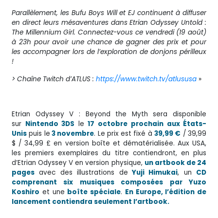
Parallèlement, les Bufu Boys Will et EJ continuent à diffuser
en direct leurs mésaventures dans Etrian Odyssey Untold :
The Millennium Girl. Connectez-vous ce vendredi (19 août)
à 23h pour avoir une chance de gagner des prix et pour
les accompagner lors de l’exploration de donjons périlleux
!
> Chaîne Twitch d’ATLUS :
https://www.twitch.tv/atlususa
»
Etrian Odyssey V : Beyond the Myth sera disponible
sur
Nintendo 3DS
le
17 octobre
prochain aux États-
Unis
puis le
3 novembre
. Le prix est fixé à
39,99 €
/ 39,99
$ / 34,99 £ en version boîte et dématérialisée. Aux USA,
les premiers exemplaires du titre contiendront, en plus
d’Etrian Odyssey V en version physique,
un artbook de 24
pages
avec des illustrations de
Yuji Himukai
, un
CD
comprenant six musiques composées par Yuzo
Koshiro
et une
boîte spéciale
.
En Europe, l’édition de
lancement contiendra seulement l’artbook.