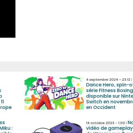
4 septembre 2024 - 23:12
Dance Hero, spin-of
s
série Fitness Boxing
o
disponible sur Nin
11
Switch en novembr
urope
en Occident
ess
No
14 octobre 2023 - 1:00
Miku :
vidéo de gameplay