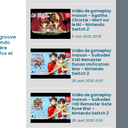
r
Vidéo de gameplay
maison – Agatha
Christie – Mort sur
le Nil – Nintendo
Switch 2
groove
5 mai 2026 20:18
endo
ère
Vidéo de gameplay
fos et
maison – Suikoden
II HD Remaster
Dunan Unification
War – Nintendo
Switch 2
28 avril 2026 9:00
Vidéo de gameplay
maison – Suikoden
I HD Remaster Gate
Rune War –
Nintendo Switch 2
28 avril 2026 9:00