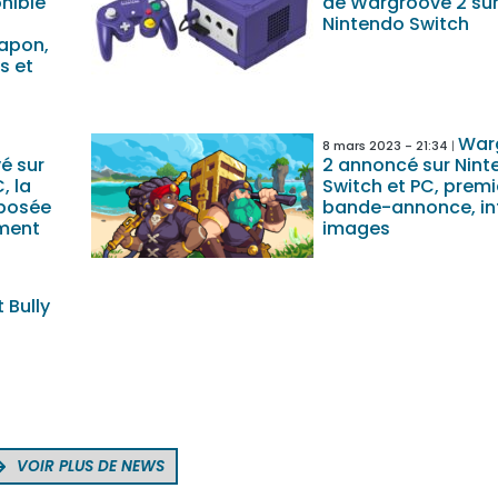
onible
de Wargroove 2 su
Nintendo Switch
Japon,
s et
War
8 mars 2023 - 21:34
é sur
2 annoncé sur Nint
, la
Switch et PC, premi
mposée
bande-annonce, in
ement
images
 Bully
VOIR PLUS DE NEWS