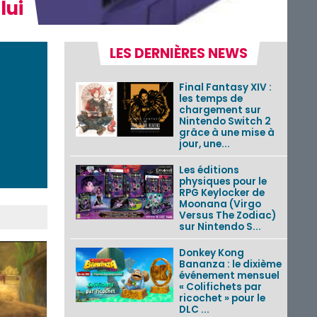
lui
LES DERNIÈRES NEWS
Final Fantasy XIV :
les temps de
chargement sur
Nintendo Switch 2
grâce à une mise à
jour, une...
Les éditions
physiques pour le
RPG Keylocker de
Moonana (Virgo
Versus The Zodiac)
sur Nintendo S...
Donkey Kong
Bananza : le dixième
événement mensuel
« Colifichets par
ricochet » pour le
DLC ...