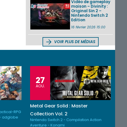
Vidéo de gameplay
maison – Divinity :
Original Sin 2 –
Nintendo Switch 2
Edition
16 février 2026 15:00
VOIR PLUS DE MÉDIAS
27
AOU.
Metal Gear Solid : Master
Tactical-RPG
Collection Vol. 2
- adglobe
Nintendo Switch 2 - Compilation Action
Aventure - Konami