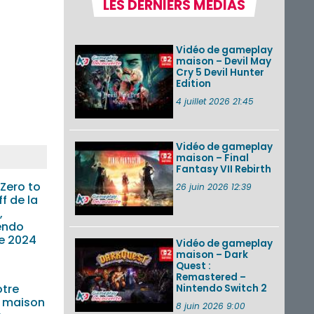
LES DERNIERS MÉDIAS
Fire Emblem :
Fortune’s Weave : le
récapitulatif
Vidéo de gameplay
complet du Direct,
maison – Devil May
des séquences de
Cry 5 Devil Hunter
game...
Edition
Pokémon GO : les
4 juillet 2026 21:45
événements d’août
2026
Vidéo de gameplay
maison – Final
Fantasy VII Rebirth
Un Fire Emblem :
Fortune’s Weave
Zero to
26 juin 2026 12:39
Direct d’environ 20
f de la
minutes diffusé le 4
,
août 2026...
tendo
e 2024
Vidéo de gameplay
VOIR PLUS DE NEWS
maison – Dark
Quest :
Remastered –
tre
Nintendo Switch 2
 maison
8 juin 2026 9:00