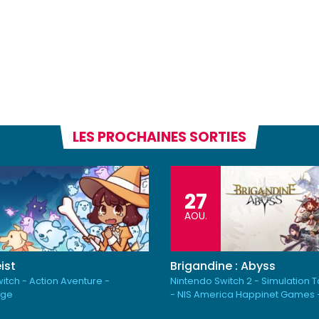
LES PROCHAINES SORTIES
27
AOU.
ist
Brigandine : Abyss
itch - Action Aventure -
Nintendo Switch 2 - Simulation 
rge
- NIS America Happinet Games 