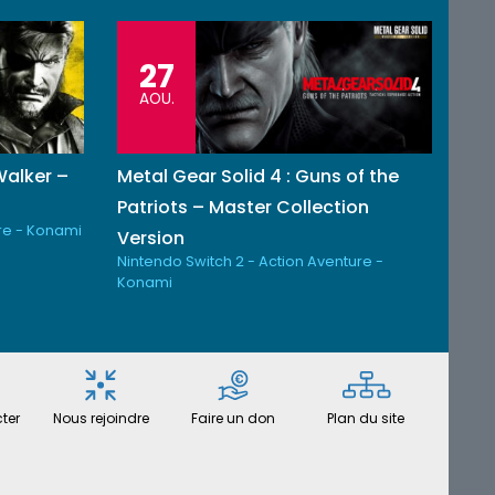
27
AOU.
Walker –
Metal Gear Solid 4 : Guns of the
n
Patriots – Master Collection
re - Konami
Version
Nintendo Switch 2 - Action Aventure -
Konami
ter
Nous rejoindre
Faire un don
Plan du site