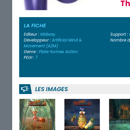
Th
LA FICHE
Editeur :
Midway
Support :
Développeur :
Artificial Mind &
Nombre de
Movement (A2M)
Genre :
Plate-formes
Action
PEGI :
7
LES IMAGES