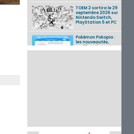
TOEM 2 sortira le 29
septembre 2026 sur
Nintendo Switch,
PlayStation 5 et PC
Pokémon Pokopia :
les nouveautés,
améliorations et
corrections de la
mise à jour 2.0.0
détai...
Tetris 99 : le 56e
Grand Prix
disponible du 7 au 11
août 2026 avec un
thème Splatoon
Raiders
Nintendo Music : 10
musiques de Fire
Emblem : Fortune’s
Weave et les
morceaux de Mario
Kart...