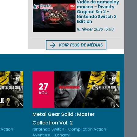
Vidéo de gameplay
maison – Divinity :
Original Sin 2 –
Nintendo Switch 2
Edition
16 février 2026 15:00
VOIR PLUS DE MÉDIAS
27
AOU.
Metal Gear Solid : Master
Collection Vol. 2
 Action
Nintendo Switch - Compilation Action
Aventure - Konami