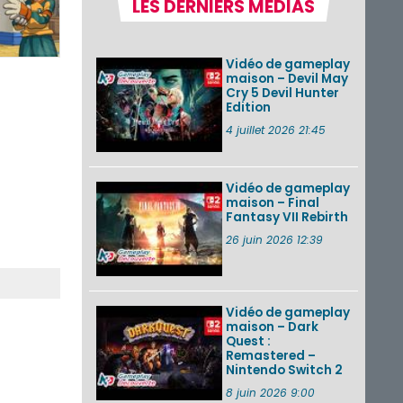
LES DERNIERS MÉDIAS
la semaine 31 de
2026 (Xenoblade
Chronicles 2 –
Nintendo Switch 2
Vidéo de gameplay
Edit...
maison – Devil May
Cry 5 Devil Hunter
Une édition
Edition
physique japonaise
de Stray Children
4 juillet 2026 21:45
sur Nintendo Switch
disponible le 10
décembre ...
Vidéo de gameplay
maison – Final
Nintendo Music :
Fantasy VII Rebirth
des musiques de
cinq jeux Virtual Boy
26 juin 2026 12:39
et de nouveaux
morceaux du mode
Balade de ...
Vidéo de gameplay
VOIR PLUS DE NEWS
maison – Dark
Quest :
Remastered –
Nintendo Switch 2
8 juin 2026 9:00