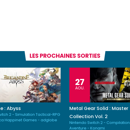
LES PROCHAINES SORTIES
27
AOU.
e : Abyss
Metal Gear Solid : Master
itch 2 - Simulation Tactical-RPG
Collection Vol. 2
ica Happinet Games - adglobe
Nintendo Switch 2 - Compilation
Aventure - Konami