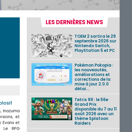
LES DERNIÈRES NEWS
TOEM 2 sortira le 29
septembre 2026 sur
Nintendo Switch,
PlayStation 5 et PC
Pokémon Pokopia :
les nouveautés,
améliorations et
corrections de la
mise à jour 2.0.0
détai...
Tetris 99 : le 56e
plosif
Grand Prix
disponible du 7 au 11
S, Inazuma
août 2026 avec un
rsions, et
thème Splatoon
k Evans et
Raiders
? Le RPG