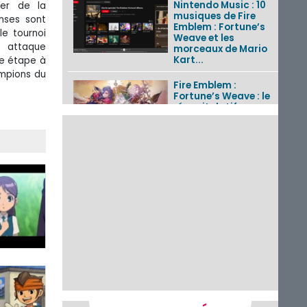
Nintendo Music : 10
ter de la
musiques de Fire
nses sont
Emblem : Fortune’s
le tournoi
Weave et les
e attaque
morceaux de Mario
Kart...
ne étape à
ampions du
Fire Emblem :
Fortune’s Weave : le
récapitulatif
complet du Direct,
des séquences de
game...
Pokémon GO : les
événements d’août
2026
Un Fire Emblem :
Fortune’s Weave
Direct d’environ 20
minutes diffusé le 4
août 2026...
Les sorties eShop de