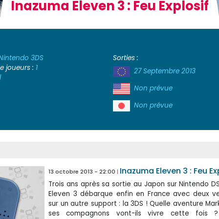
Inazuma Eleven 3 : Feu Explosif
Nintendo 3DS
Sorties :
 joueurs :
1
27 Septembre 2013
l
Non prévue
Non prévue
Inazuma Eleven 3 : Feu Ex
13 octobre 2013 - 22:00
Trois ans après sa sortie au Japon sur Nintendo D
Eleven 3 débarque enfin en France avec deux ve
sur un autre support : la 3DS ! Quelle aventure Mar
ses compagnons vont-ils vivre cette fois 