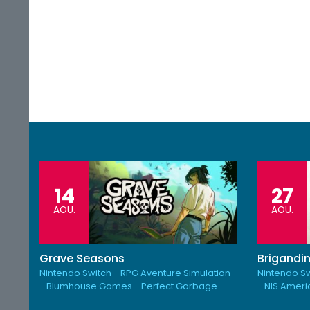
14
27
AOU.
AOU.
Grave Seasons
Brigandin
Nintendo Switch - RPG Aventure Simulation
Nintendo Sw
- Blumhouse Games - Perfect Garbage
- NIS Amer