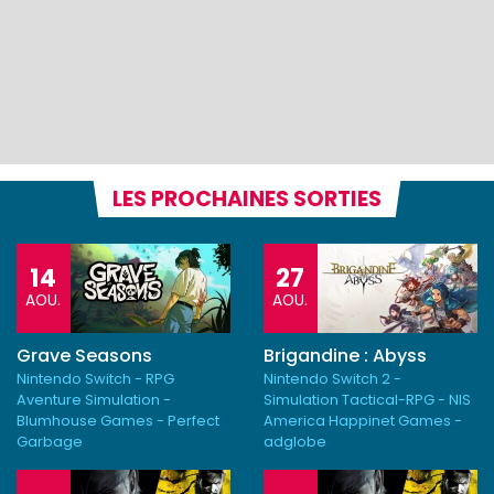
LES PROCHAINES SORTIES
14
27
AOU.
AOU.
Grave Seasons
Brigandine : Abyss
Nintendo Switch - RPG
Nintendo Switch 2 -
Aventure Simulation -
Simulation Tactical-RPG - NIS
Blumhouse Games - Perfect
America Happinet Games -
Garbage
adglobe