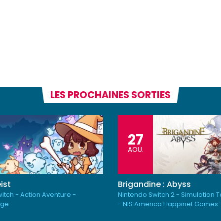
LES PROCHAINES SORTIES
27
AOU.
ist
Brigandine : Abyss
itch - Action Aventure -
Nintendo Switch 2 - Simulation 
rge
- NIS America Happinet Games 