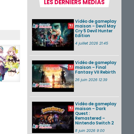
LES DERNIERS MÉDIAS
Pokémon GO : les
événements d’août
2026
Vidéo de gameplay
maison – Devil May
Cry 5 Devil Hunter
Edition
Un Fire Emblem :
Fortune’s Weave
4 juillet 2026 21:45
Direct d’environ 20
minutes diffusé le 4
août 2026...
Vidéo de gameplay
maison – Final
Les sorties eShop de
Fantasy VII Rebirth
la semaine 31 de
2026 (Xenoblade
26 juin 2026 12:39
Chronicles 2 –
Nintendo Switch 2
Edit...
Vidéo de gameplay
VOIR PLUS DE NEWS
maison – Dark
Quest :
Remastered –
Nintendo Switch 2
8 juin 2026 9:00