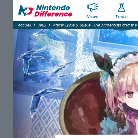
News
Tests
Accueil
Jeux
Atelier Lydie & Suelle ~The Alchemists and the