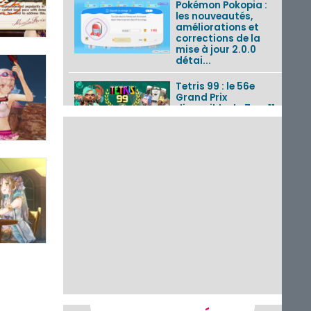
Pokémon Pokopia :
les nouveautés,
améliorations et
corrections de la
mise à jour 2.0.0
détai...
Tetris 99 : le 56e
Grand Prix
disponible du 7 au 11
août 2026 avec un
thème Splatoon
Raiders
Nintendo Music : 10
musiques de Fire
Emblem : Fortune’s
Weave et les
morceaux de Mario
Kart...
Fire Emblem :
Fortune’s Weave : le
récapitulatif
complet du Direct,
des séquences de
game...