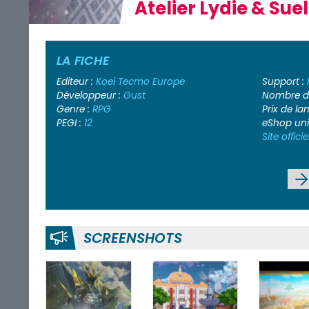
Atelier Lydie & Su
LA FICHE
Editeur :
Koei Tecmo Europe
Support :
Développeur :
Gust
Nombre de
Genre :
RPG
Prix de l
PEGI :
12
eShop un
Site officie
SCREENSHOTS