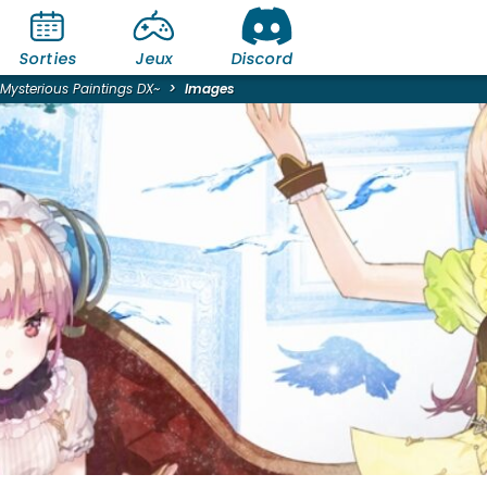
Sorties
Jeux
Discord
 Mysterious Paintings DX~
Images