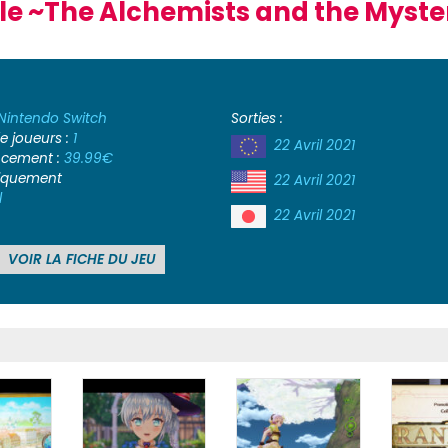
elle ~The Alchemists and the Myste
Nintendo Switch
Sorties :
 joueurs :
1
22 Avril 2021
ancement :
39.99€
iquement
22 Avril 2021
l
22 Avril 2021
VOIR LA FICHE DU JEU