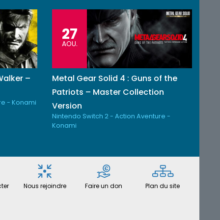
27
AOU.
Walker –
Metal Gear Solid 4 : Guns of the
n
Patriots – Master Collection
re - Konami
Version
Nintendo Switch 2 - Action Aventure -
Konami
ter
Nous rejoindre
Faire un don
Plan du site