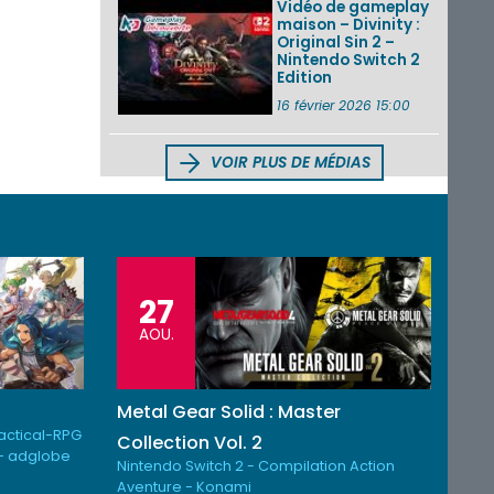
Vidéo de gameplay
maison – Divinity :
Original Sin 2 –
Nintendo Switch 2
Edition
16 février 2026 15:00
VOIR PLUS DE MÉDIAS
27
AOU.
Metal Gear Solid : Master
Tactical-RPG
Collection Vol. 2
- adglobe
Nintendo Switch 2 - Compilation Action
Aventure - Konami