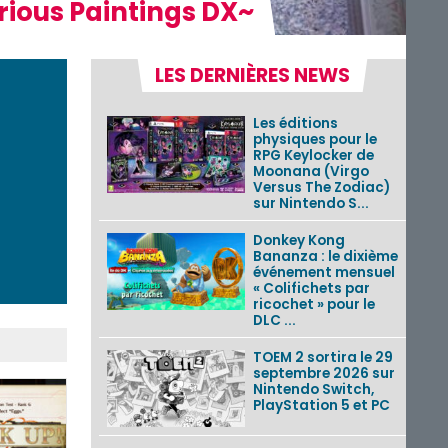
rious Paintings DX~
LES DERNIÈRES NEWS
Les éditions
physiques pour le
RPG Keylocker de
Moonana (Virgo
Versus The Zodiac)
sur Nintendo S...
Donkey Kong
Bananza : le dixième
événement mensuel
« Colifichets par
ricochet » pour le
DLC ...
TOEM 2 sortira le 29
septembre 2026 sur
Nintendo Switch,
PlayStation 5 et PC