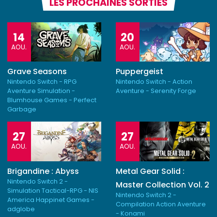
LES PROCHAINES SORTIES
14
20
AOU.
AOU.
Grave Seasons
Puppergeist
Nintendo Switch - RPG
Nintendo Switch - Action
Aventure Simulation -
Aventure - Serenity Forge
Blumhouse Games - Perfect
Garbage
27
27
AOU.
AOU.
Brigandine : Abyss
Metal Gear Solid :
Nintendo Switch 2 -
Master Collection Vol. 2
Simulation Tactical-RPG - NIS
Nintendo Switch 2 -
America Happinet Games -
Compilation Action Aventure
adglobe
- Konami