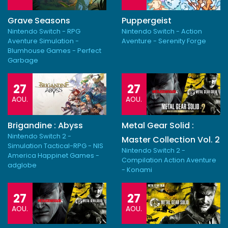
Grave Seasons
Puppergeist
Nintendo Switch - RPG
Nintendo Switch - Action
Aventure Simulation -
Aventure - Serenity Forge
Blumhouse Games - Perfect
Garbage
27
27
AOU.
AOU.
Brigandine : Abyss
Metal Gear Solid :
Nintendo Switch 2 -
Master Collection Vol. 2
Simulation Tactical-RPG - NIS
Nintendo Switch 2 -
America Happinet Games -
Compilation Action Aventure
adglobe
- Konami
27
27
AOU.
AOU.