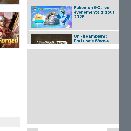
Pokémon GO : les
événements d’août
2026
Un Fire Emblem :
Fortune’s Weave
Direct d’environ 20
minutes diffusé le 4
août 2026...
Les sorties eShop de
la semaine 31 de
2026 (Xenoblade
Chronicles 2 –
Nintendo Switch 2
Edit...
Une édition
physique japonaise
de Stray Children
sur Nintendo Switch
disponible le 10
décembre ...