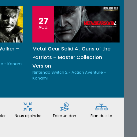
27
AOU.
Walker –
Metal Gear Solid 4 : Guns of the
n
Patriots – Master Collection
re - Konami
Version
Nintendo Switch 2 - Action Aventure -
Konami
ter
Nous rejoindre
Faire un don
Plan du site