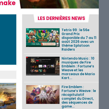
emake
LES DERNIÈRES NEWS
Tetris 99 : le 56e
Grand Prix
disponible du 7 au 11
août 2026 avec un
thème Splatoon
Raiders
Nintendo Music : 10
musiques de Fire
Emblem : Fortune’s
Weave et les
morceaux de Mario
Kart...
Fire Emblem :
Fortune’s Weave : le
récapitulatif
complet du Direct,
des séquences de
game...