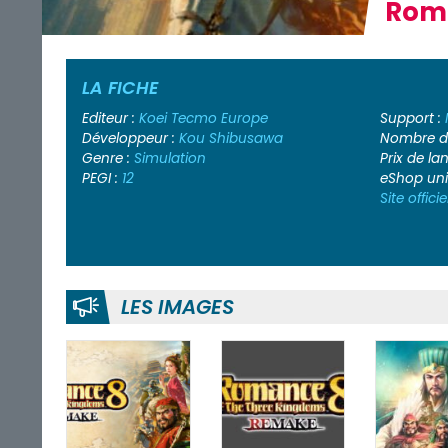
Roma
LA FICHE
Editeur :
Koei Tecmo Europe
Support :
Développeur :
Kou Shibusawa
Nombre de
Genre :
Simulation
Prix de l
PEGI :
12
eShop un
Site officie
LES IMAGES