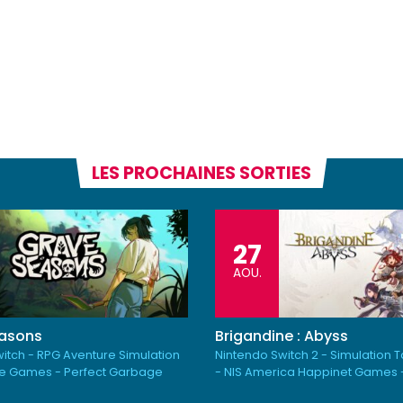
LES PROCHAINES SORTIES
27
AOU.
asons
Brigandine : Abyss
itch - RPG Aventure Simulation
Nintendo Switch 2 - Simulation 
e Games - Perfect Garbage
- NIS America Happinet Games 