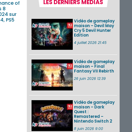
LES DERNIERS MÉDIAS
ance of
Nintendo Music :
des musiques de
s 8
cinq jeux Virtual Boy
024 sur
et de nouveaux
4, PS5
Vidéo de gameplay
morceaux du mode
maison – Devil May
Balade de ...
Cry 5 Devil Hunter
Edition
Les éditions
physiques de Tomb
4 juillet 2026 21:45
Raider : Definitive
Edition sur Nintendo
Switch 2 en version
amé...
Vidéo de gameplay
maison – Final
Fantasy VII Rebirth
Splatoon 3 : le
festival Summer
26 juin 2026 12:39
Nights de retour du
22 août à 2h au 24
août à 1h59
Vidéo de gameplay
VOIR PLUS DE NEWS
maison – Dark
Quest :
Remastered –
Nintendo Switch 2
8 juin 2026 9:00