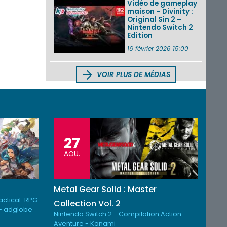
Vidéo de gameplay
maison – Divinity :
Original Sin 2 –
Nintendo Switch 2
Edition
16 février 2026 15:00
VOIR PLUS DE MÉDIAS
27
AOU.
Metal Gear Solid : Master
Tactical-RPG
Collection Vol. 2
- adglobe
Nintendo Switch 2 - Compilation Action
Aventure - Konami