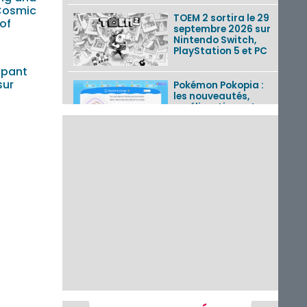
Cosmic
TOEM 2 sortira le 29
of
septembre 2026 sur
Nintendo Switch,
PlayStation 5 et PC
ippant
sur
Pokémon Pokopia :
les nouveautés,
améliorations et
corrections de la
mise à jour 2.0.0
détai...
Tetris 99 : le 56e
Grand Prix
disponible du 7 au 11
août 2026 avec un
thème Splatoon
Raiders
Nintendo Music : 10
musiques de Fire
Emblem : Fortune’s
Weave et les
morceaux de Mario
Kart...