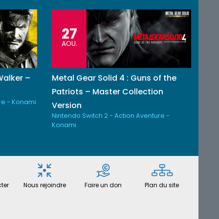
27
AOU.
Walker –
Metal Gear Solid 4 : Guns of the
n
Patriots – Master Collection
re - Konami
Version
Nintendo Switch 2 - Action Aventure -
Konami
ter
Nous rejoindre
Faire un don
Plan du site