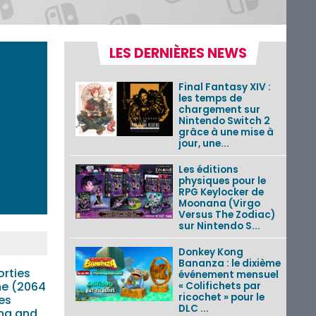
LES DERNIÈRES NEWS
Final Fantasy XIV :
les temps de
chargement sur
Nintendo Switch 2
grâce à une mise à
jour, une...
Les éditions
physiques pour le
RPG Keylocker de
Moonana (Virgo
Versus The Zodiac)
sur Nintendo S...
Donkey Kong
Bananza : le dixième
orties
événement mensuel
ne (2064
« Colifichets par
ricochet » pour le
es
DLC ...
ing and