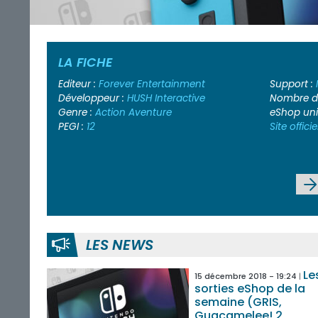
LA FICHE
Editeur :
Forever Entertainment
Support :
Développeur :
HUSH Interactive
Nombre de
Genre :
Action
Aventure
eShop un
PEGI :
12
Site officie
LES NEWS
Le
15 décembre 2018 - 19:24
sorties eShop de la
semaine (GRIS,
Guacamelee! 2,