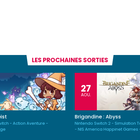
LES PROCHAINES SORTIES
27
AOU.
ist
Brigandine : Abyss
itch - Action Aventure -
Nintendo Switch 2 - Simulation 
rge
- NIS America Happinet Games 