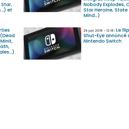
Star,
Nobody Explodes, 
…) et
Star Heroine, State 
Mind…)
rties
Le fl
26 juin 2018 - 12:18
 (Dead
Shut-Eye annoncé 
Minit,
Nintendo Switch
ath,
vales…)