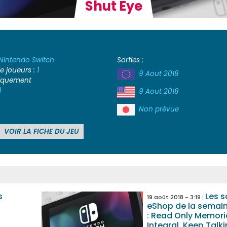
Shut Eye
Nintendo Switch
Sorties :
 joueurs :
1
9 Aout 2018
iquement
l
9 Aout 2018
Non prévue
VOIR LA FICHE DU JEU
s
Les s
19 août 2018 - 3:19
eShop de la semai
: Read Only Memori
Integral, Keep Talk