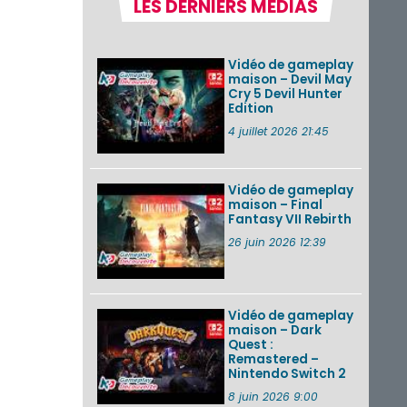
LES DERNIERS MÉDIAS
Fire Emblem :
Fortune’s Weave : le
récapitulatif
Vidéo de gameplay
complet du Direct,
maison – Devil May
des séquences de
Cry 5 Devil Hunter
game...
Edition
Pokémon GO : les
4 juillet 2026 21:45
événements d’août
2026
Vidéo de gameplay
maison – Final
Fantasy VII Rebirth
Un Fire Emblem :
Fortune’s Weave
26 juin 2026 12:39
Direct d’environ 20
minutes diffusé le 4
août 2026...
Vidéo de gameplay
VOIR PLUS DE NEWS
maison – Dark
Quest :
Remastered –
Nintendo Switch 2
8 juin 2026 9:00