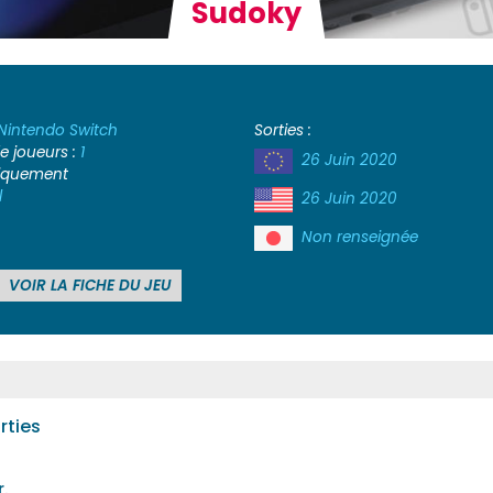
Sudoky
Nintendo Switch
Sorties :
 joueurs :
1
26 Juin 2020
iquement
l
26 Juin 2020
Non renseignée
VOIR LA FICHE DU JEU
rties
.