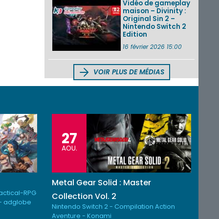
Vidéo de gameplay
maison – Divinity :
Original Sin 2 –
Nintendo Switch 2
Edition
16 février 2026 15:00
VOIR PLUS DE MÉDIAS
27
AOU.
Metal Gear Solid : Master
Tactical-RPG
Collection Vol. 2
- adglobe
Nintendo Switch 2 - Compilation Action
Aventure - Konami