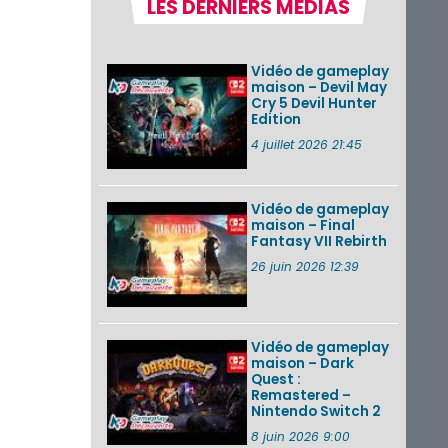
LES DERNIERS MÉDIAS
Pokémon GO : les
événements d’août
2026
Vidéo de gameplay
maison – Devil May
Cry 5 Devil Hunter
Edition
Un Fire Emblem :
Fortune’s Weave
4 juillet 2026 21:45
Direct d’environ 20
minutes diffusé le 4
août 2026...
Vidéo de gameplay
maison – Final
Les sorties eShop de
Fantasy VII Rebirth
la semaine 31 de
2026 (Xenoblade
26 juin 2026 12:39
Chronicles 2 –
Nintendo Switch 2
Edit...
Vidéo de gameplay
VOIR PLUS DE NEWS
maison – Dark
Quest :
Remastered –
Nintendo Switch 2
8 juin 2026 9:00