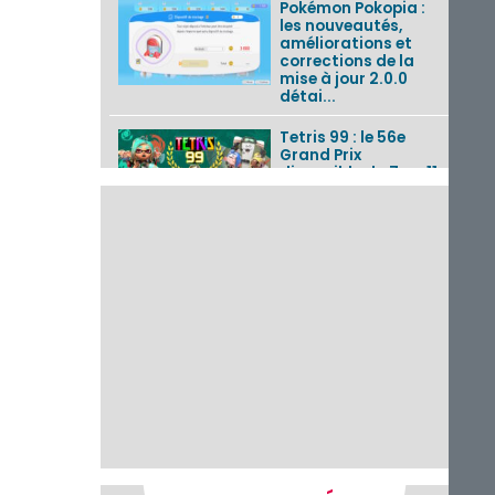
Pokémon Pokopia :
les nouveautés,
améliorations et
corrections de la
mise à jour 2.0.0
détai...
Tetris 99 : le 56e
Grand Prix
disponible du 7 au 11
août 2026 avec un
thème Splatoon
Raiders
Nintendo Music : 10
musiques de Fire
Emblem : Fortune’s
Weave et les
morceaux de Mario
Kart...
Fire Emblem :
Fortune’s Weave : le
récapitulatif
complet du Direct,
des séquences de
game...