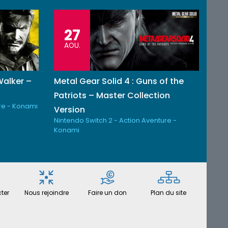
27
AOU.
Walker –
Metal Gear Solid 4 : Guns of the
n
Patriots – Master Collection
re - Konami
Version
Nintendo Switch 2 - Action Aventure -
Konami
ter
Nous rejoindre
Faire un don
Plan du site