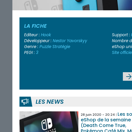
LA FICHE
Editeur :
Hook
Support :
Développeur :
Nestor Yavorskyy
Nombre de
Genre :
Puzzle
Stratégie
eShop un
PEGI :
3
Site officie
LES NEWS
Les so
28 juin 2020 - 20:24
eShop de la semaine
(Death Come True,
Pokémon Café Mix, Mr