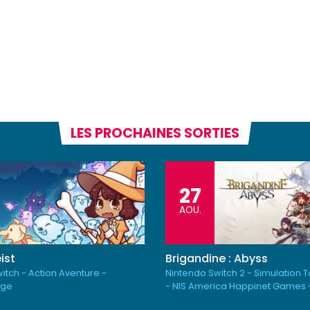
LES PROCHAINES SORTIES
27
AOU.
ist
Brigandine : Abyss
itch - Action Aventure -
Nintendo Switch 2 - Simulation 
rge
- NIS America Happinet Games 