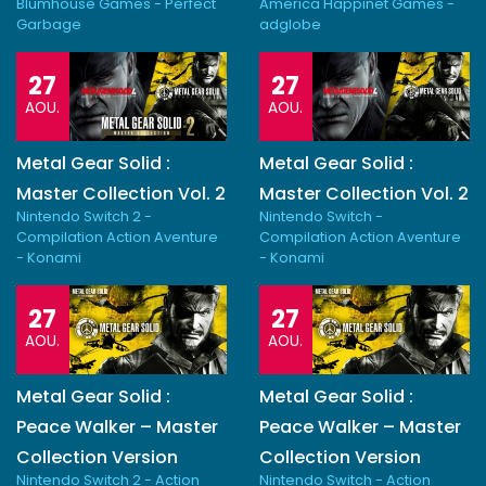
Blumhouse Games - Perfect
America Happinet Games -
Garbage
adglobe
27
27
AOU.
AOU.
Metal Gear Solid :
Metal Gear Solid :
Master Collection Vol. 2
Master Collection Vol. 2
Nintendo Switch 2 -
Nintendo Switch -
Compilation Action Aventure
Compilation Action Aventure
- Konami
- Konami
27
27
AOU.
AOU.
Metal Gear Solid :
Metal Gear Solid :
Peace Walker – Master
Peace Walker – Master
Collection Version
Collection Version
Nintendo Switch 2 - Action
Nintendo Switch - Action