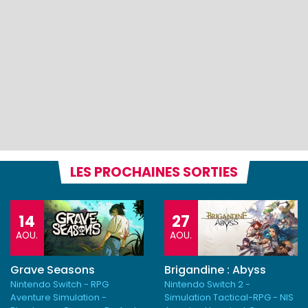
LES PROCHAINES SORTIES
14
27
AOU.
AOU.
Grave Seasons
Brigandine : Abyss
Nintendo Switch - RPG
Nintendo Switch 2 -
Aventure Simulation -
Simulation Tactical-RPG - NIS