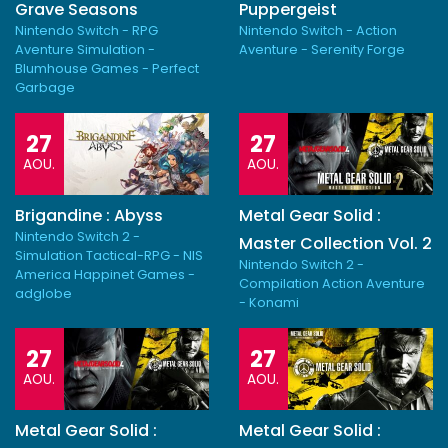
Grave Seasons
Puppergeist
Nintendo Switch - RPG
Nintendo Switch - Action
Aventure Simulation -
Aventure - Serenity Forge
Blumhouse Games - Perfect
Garbage
27
27
AOU.
AOU.
Brigandine : Abyss
Metal Gear Solid :
Nintendo Switch 2 -
Master Collection Vol. 2
Simulation Tactical-RPG - NIS
Nintendo Switch 2 -
America Happinet Games -
Compilation Action Aventure
adglobe
- Konami
27
27
AOU.
AOU.
Metal Gear Solid :
Metal Gear Solid :