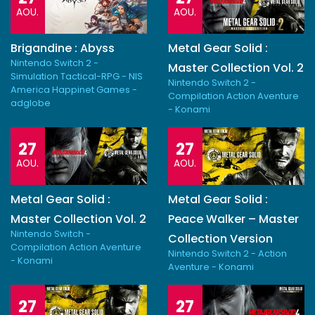
AOU.
AOU.
Brigandine : Abyss
Metal Gear Solid :
Nintendo Switch 2 -
Master Collection Vol. 2
Simulation Tactical-RPG - NIS
Nintendo Switch 2 -
America Happinet Games -
Compilation Action Aventure
adglobe
- Konami
27
27
AOU.
AOU.
Metal Gear Solid :
Metal Gear Solid :
Master Collection Vol. 2
Peace Walker – Master
Nintendo Switch -
Collection Version
Compilation Action Aventure
Nintendo Switch 2 - Action
- Konami
Aventure - Konami
27
27