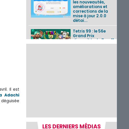
les nouveautés,
améliorations et
corrections de la
mise à jour 2.0.0
détai...
Tetris 99 : le 56e
Grand Prix
disponible du 7 au 11
août 2026 avec un
thème Splatoon
Raiders
Nintendo Music : 10
musiques de Fire
Emblem : Fortune’s
Weave et les
morceaux de Mario
Kart...
il. Il est
a Adachi
Fire Emblem :
 déguisée
Fortune’s Weave : le
récapitulatif
complet du Direct,
des séquences de
game...
LES DERNIERS MÉDIAS