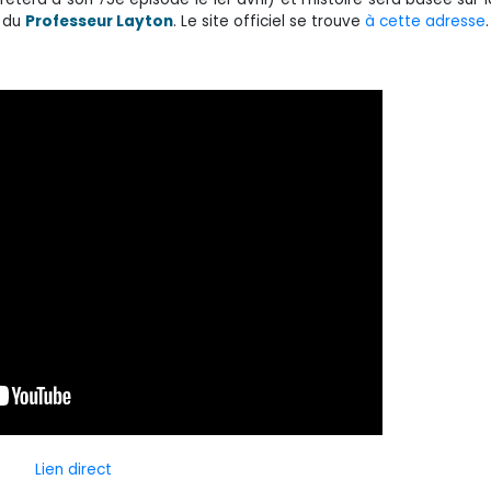
le du
Professeur Layton
. Le site officiel se trouve
à cette adresse
.
Lien direct