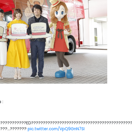
a :
????????????ED??????????????????????????????????????????
…????…???????
pic.twitter.com/VpQ9GnN7SI