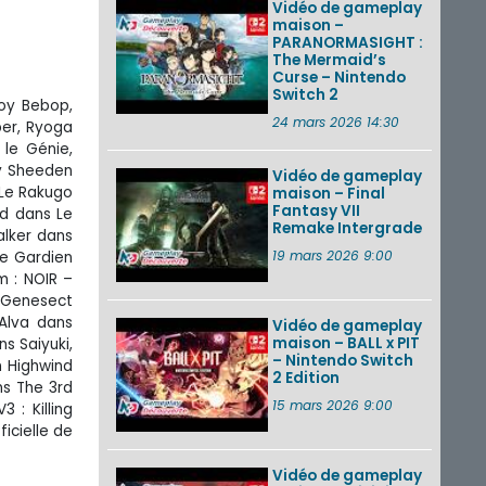
Vidéo de gameplay
maison –
PARANORMASIGHT :
The Mermaid’s
Curse – Nintendo
Switch 2
boy Bebop,
24 mars 2026 14:30
per, Ryoga
 le Génie,
ny Sheeden
Vidéo de gameplay
 Le Rakugo
maison – Final
Fantasy VII
id dans Le
Remake Intergrade
alker dans
19 mars 2026 9:00
le Gardien
m : NOIR –
, Genesect
 Alva dans
Vidéo de gameplay
maison – BALL x PIT
s Saiyuki,
– Nintendo Switch
n Highwind
2 Edition
ns The 3rd
15 mars 2026 9:00
: Killing
icielle de
Vidéo de gameplay