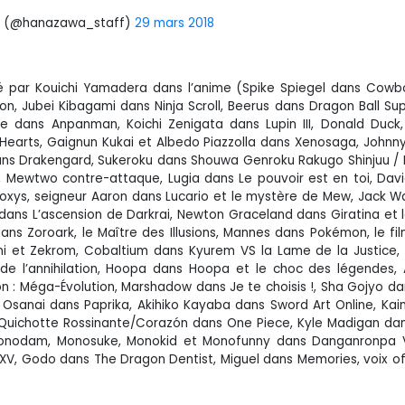
? (@hanazawa_staff)
29 mars 2018
lé par Kouichi Yamadera dans l’anime (Spike Spiegel dans Cow
ion, Jubei Kibagami dans Ninja Scroll, Beerus dans Dragon Ball Su
 dans Anpanman, Koichi Zenigata dans Lupin III, Donald Duck,
m Hearts, Gaignun Kukai et Albedo Piazzolla dans Xenosaga, John
dans Drakengard, Sukeroku dans Shouwa Genroku Rakugo Shinjuu /
 Mewtwo contre-attaque, Lugia dans Le pouvoir est en toi, Dav
eoxys, seigneur Aaron dans Lucario et le mystère de Mew, Jack W
ans L’ascension de Darkrai, Newton Graceland dans Giratina et 
ans Zoroark, le Maître des Illusions, Mannes dans Pokémon, le fil
tini et Zekrom, Cobaltium dans Kyurem VS la Lame de la Justice
 de l’annihilation, Hoopa dans Hoopa et le choc des légendes,
 : Méga-Évolution, Marshadow dans Je te choisis !, Sha Gojyo dan
 Osanai dans Paprika, Akihiko Kayaba dans Sword Art Online, Kai
on Quichotte Rossinante/Corazón dans One Piece, Kyle Madigan da
Monodam, Monosuke, Monokid et Monofunny dans Danganronpa V3 
 XV, Godo dans The Dragon Dentist, Miguel dans Memories, voix off