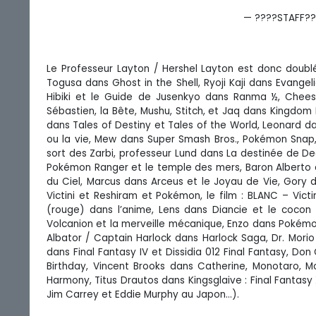
— ????STAFF?
Le Professeur Layton / Hershel Layton est donc doub
Togusa dans Ghost in the Shell, Ryoji Kaji dans Evangel
Hibiki et le Guide de Jusenkyo dans Ranma ½, Cheese
Sébastien, la Bête, Mushu, Stitch, et Jaq dans Kingdo
dans Tales of Destiny et Tales of the World, Leonard 
ou la vie, Mew dans Super Smash Bros., Pokémon Snap,
sort des Zarbi, professeur Lund dans La destinée de D
Pokémon Ranger et le temple des mers, Baron Alberto d
du Ciel, Marcus dans Arceus et le Joyau de Vie, Gory d
Victini et Reshiram et Pokémon, le film : BLANC – Vic
(rouge) dans l’anime, Lens dans Diancie et le cocon
Volcanion et la merveille mécanique, Enzo dans Pokémon
Albator / Captain Harlock dans Harlock Saga, Dr. Morio
dans Final Fantasy IV et Dissidia 012 Final Fantasy, D
Birthday, Vincent Brooks dans Catherine, Monotaro, 
Harmony, Titus Drautos dans Kingsglaive : Final Fantasy
Jim Carrey et Eddie Murphy au Japon…).