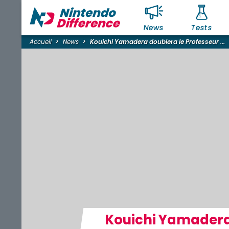
News
Tests
Accueil
News
Kouichi Yamadera doublera le Professeur ...
Kouichi Yamadera 