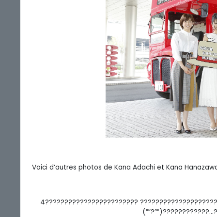
Voici d’autres photos de Kana Adachi et Kana Hanazaw
4???????????????????????? ???????????????????
(*’?’*)????????????