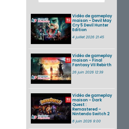
Pokémon GO : les
événements d’août
2026
Vidéo de gameplay
maison – Devil May
Cry 5 Devil Hunter
Edition
Un Fire Emblem :
Fortune’s Weave
4 juillet 2026 21:45
Direct d’environ 20
minutes diffusé le 4
août 2026...
Vidéo de gameplay
maison – Final
Les sorties eShop de
Fantasy VII Rebirth
la semaine 31 de
2026 (Xenoblade
26 juin 2026 12:39
Chronicles 2 –
Nintendo Switch 2
Edit...
Vidéo de gameplay
VOIR PLUS DE NEWS
maison – Dark
Quest :
Remastered –
Nintendo Switch 2
8 juin 2026 9:00