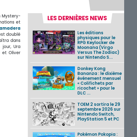
s Mystery-
LES DERNIÈRES NEWS
mations et
Yamadera
Les éditions
est doublé
physiques pour le
aîtra dans
RPG Keylocker de
n jour, Ura
Moonana (Virgo
Versus The Zodiac)
 et Oliver
sur Nintendo S...
Donkey Kong
Bananza : le dixième
événement mensuel
« Colifichets par
ricochet » pour le
DLC ...
TOEM 2 sortira le 29
septembre 2026 sur
Nintendo Switch,
PlayStation 5 et PC
Pokémon Pokopia :