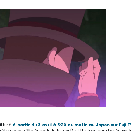
diffusé
à partir du 8 avril à 8:30 du matin au Japon sur Fuji 
rêtera à son 75e épisode le 1er avril) et l’histoire sera basée sur 