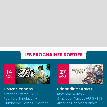
LES PROCHAINES SORTIES
14
27
AOU.
AOU.
Grave Seasons
Brigandine : Abyss
Nintendo Switch - RPG
Nintendo Switch 2 -
Aventure Simulation -
Simulation Tactical-RPG - NIS
Blumhouse Games - Perfect
America Happinet Games -