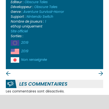
Editeur :
Obscure Tales
Développeur :
Obscure Tales
Genre :
Aventure
Survival-Horror
Support :
Nintendo Switch
Nombre de joueurs :
1
eShop uniquement
Site officiel
Sorties :
2019
2019
Non renseignée
LES COMMENTAIRES
Les commentaires sont désactivés.