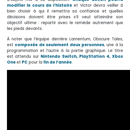
modifier le cours de l’histoire
et Victor devra veiller à
bien choisir à qui il remettra sa confiance et quelles
décisions doivent être prises s’il veut atteindre son
objectif ultime : repartir avec le remède autrement que
les pieds devants.
À noter que l’équipe derrière Lamentum, Obscure Tales,
est
composée de seulement deux personnes
, une à la
programmation et l’autre à la partie graphique. Le titre
est attendu sur
Nintendo Switch, PlayStation 4, Xbox
One
et
PC
pour la
fin de l’année
.