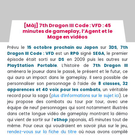
[Màj] 7th Dragon III Code : VFD : 45
minutes de gameplay, l’Agent et le
Mage en vidéos
Prévu le
15 octobre prochain au Japon
sur
3DS
,
7th
Dragon III Code : VFD
est un
RPG
signé
SEGA
, le premier
épisode était sorti sur
DS
en 2009 puis les autres sur
PlayStation Portable
. L’histoire de
7th Dragon III
amènera le joueur dans le passé, le présent et le futur, ce
qui aura un impact dans le gameplay. Il sera possible de
personnaliser son personnage à l’aide de
8 classes, 32
apparences et 40 voix pour les combats
, un véritable
record pour la saga (
plus d’informations sur le sujet ici
). Le
jeu propose des combats au tour par tour, avec une
équipe de neuf personnages qui sont notamment illustrés
dans cette longue vidéo de gameplay montrant la démo
qui vient de sortir sur l’
eShop
japonais, 45 minutes tout de
même. Pour ceux qui voudraient en savoir plus sur le jeu,
rendez-vous sur la fiche du titre
où nous avons compilé