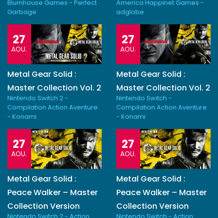
Blumhouse Games - Perfect
America Happinet Games -
Garbage
adglobe
27
27
AOU.
AOU.
Metal Gear Solid :
Metal Gear Solid :
Master Collection Vol. 2
Master Collection Vol. 2
Nintendo Switch 2 -
Nintendo Switch -
Compilation Action Aventure
Compilation Action Aventure
- Konami
- Konami
27
27
AOU.
AOU.
Metal Gear Solid :
Metal Gear Solid :
Peace Walker – Master
Peace Walker – Master
Collection Version
Collection Version
Nintendo Switch 2 - Action
Nintendo Switch - Action