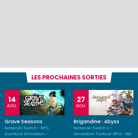
LES PROCHAINES SORTIES
14
27
AOU.
AOU.
Grave Seasons
Brigandine : Abyss
Nintendo Switch - RPG
Nintendo Switch 2 -
Aventure Simulation -
Simulation Tactical-RPG - NIS