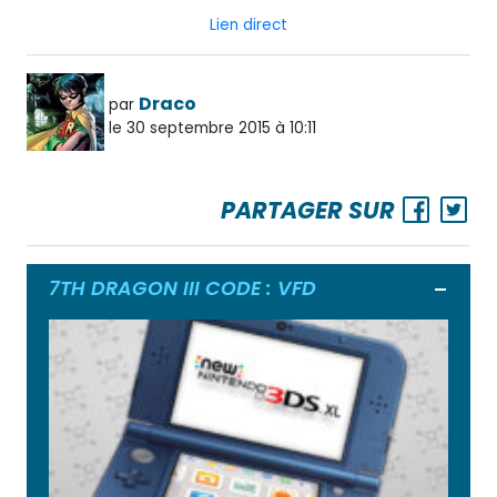
Lien direct
Draco
par
le 30 septembre 2015 à 10:11
PARTAGER SUR
7TH DRAGON III CODE : VFD
Ouvrir