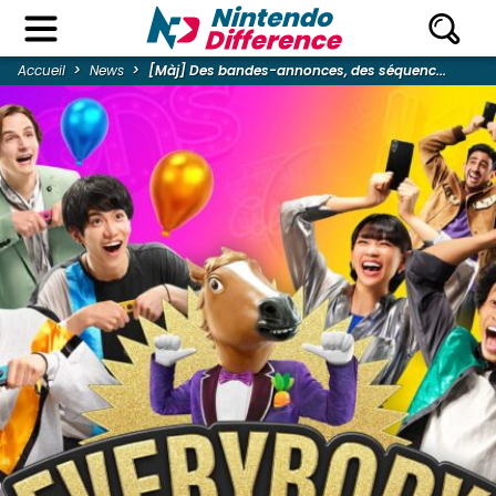
Accueil
News
[Màj] Des bandes-annonces, des séquenc...