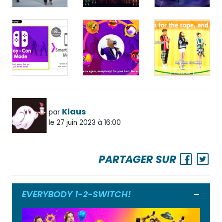
Klaus
par
le 27 juin 2023 à 16:00
PARTAGER SUR
EVERYBODY 1-2-SWITCH!
Ouvrir