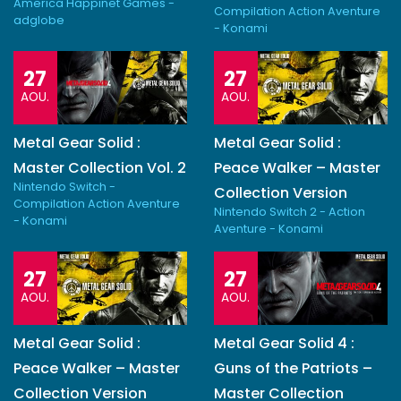
America Happinet Games -
Compilation Action Aventure
adglobe
- Konami
27
27
AOU.
AOU.
Metal Gear Solid :
Metal Gear Solid :
Master Collection Vol. 2
Peace Walker – Master
Nintendo Switch -
Collection Version
Compilation Action Aventure
Nintendo Switch 2 - Action
- Konami
Aventure - Konami
27
27
AOU.
AOU.
Metal Gear Solid :
Metal Gear Solid 4 :
Peace Walker – Master
Guns of the Patriots –
Collection Version
Master Collection