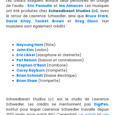
Les crédits indiquent ensuite deux personnes en charge
de l’audio :
Eric Pansulla
et
Ina Almacen
. Les musiques
ont été produites chez
Schwedbeast Studios LLC
, avec
le retour de Lawrence Schwedler, ainsi que
Bruce Stark
,
David Kitay
,
Tacket
Brown
et
Greg Dixon
. Huit
musiciens sont également crédits :
Nayoung Ham
(flûte)
John Kim
(violon)
Eric Likkel
(saxophone et clarinette)
Pat Nelson
(basson et contrebasson)
Stephen O’Bent
(trombone)
Carey Rayburn
(trompette)
Brian Schmidt
(basse électrique)
Brian Shaw
(trompette)
Schwedbeast Studios LLC est le studio de Lawrence
Schwedler. Les crédits ne mentionnent pas
DigiPen
,
institut pour lequel Lawrence Schwedler travaille depuis
2012 après avoir quitté NST. Cependant,
un article
et
une