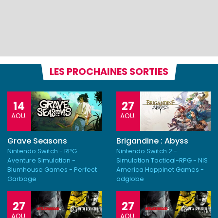
LES PROCHAINES SORTIES
14
27
AOU.
AOU.
Grave Seasons
Brigandine : Abyss
Nintendo Switch - RPG
Nintendo Switch 2 -
Aventure Simulation -
Simulation Tactical-RPG - NIS
Blumhouse Games - Perfect
America Happinet Games -
Garbage
adglobe
27
27
AOU.
AOU.