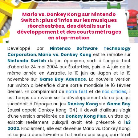
Mario vs. Donkey Kong sur Nintendo
Switch : plus d’infos sur les musiques
réorchestrées, des détails sur le
développement et des courts métrages
en stop-motion
Développé par
Nintendo Software Technology
Corporation
,
Mario vs. Donkey Kong
est le remake sur
Nintendo
Switch
du jeu éponyme, sorti à l’origine tout
d’abord le 24 mai 2004 aux États-Unis, puis le 4 juin de la
même année en Australie, le 10 juin au Japon et le 19
novembre sur
Game Boy Advance
. La nouvelle version
sur Switch a bénéficié d’une sortie mondiale le 16 février
dernier. En complément de
notre test
et de
nos articles
, il
est temps de revenir sur le développement de ce jeu, qui
succédait à l’époque au jeu
Donkey Kong
sur
Game
Boy
(aussi appelé Donkey Kong ’94). Il devait d’ailleurs s’agir
d’une version améliorée de
Donkey Kong Plus
, un titre qui
existait réellement puisqu’il avait été présenté à l’
E3
2002
. Finalement, elle est devenue Mario vs. Donkey Kong,
et ce jeu a donc lui-même fait naître une saga, qui n’était