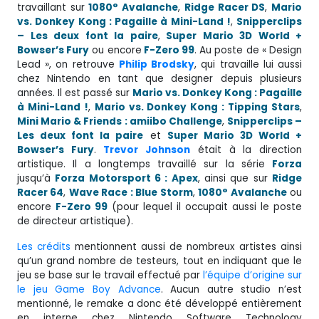
travaillant sur
1080° Avalanche
,
Ridge Racer DS
,
Mario
vs. Donkey Kong : Pagaille à Mini-Land !
,
Snipperclips
– Les deux font la paire
,
Super Mario 3D World +
Bowser’s Fury
ou encore
F-Zero 99
. Au poste de « Design
Lead », on retrouve
Philip Brodsky
, qui travaille lui aussi
chez Nintendo en tant que designer depuis plusieurs
années. Il est passé sur
Mario vs. Donkey Kong : Pagaille
à Mini-Land !
,
Mario vs. Donkey Kong : Tipping Stars
,
Mini Mario & Friends : amiibo Challenge
,
Snipperclips –
Les deux font la paire
et
Super Mario 3D World +
Bowser’s Fury
.
Trevor Johnson
était à la direction
artistique. Il a longtemps travaillé sur la série
Forza
jusqu’à
Forza Motorsport 6 : Apex
, ainsi que sur
Ridge
Racer 64
,
Wave Race : Blue Storm
,
1080° Avalanche
ou
encore
F-Zero 99
(pour lequel il occupait aussi le poste
de directeur artistique).
Les crédits
mentionnent aussi de nombreux artistes ainsi
qu’un grand nombre de testeurs, tout en indiquant que le
jeu se base sur le travail effectué par
l’équipe d’origine sur
le jeu Game Boy Advance
. Aucun autre studio n’est
mentionné, le remake a donc été développé entièrement
en interne chez Nintendo Software Technology