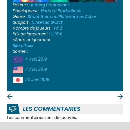
Editeur :
Hörberg Productions
Développeur :
Hörberg Productions
Genre :
Shoot them up
Plate-formes
Action
Support :
Nintendo Switch
Nombre de joueurs :
1 à 2
Prix de lancement :
11.99€
eShop uniquement
Site officiel
Sorties :
4 Avril 2019
4 Avril 2019
20 Juin 2019
LES COMMENTAIRES
Les commentaires sont désactivés.