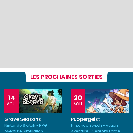
LES PROCHAINES SORTIES
14
20
AOU.
AOU.
Grave Seasons
Puppergeist
Nintendo Switch - RPG
Nintendo Switch - Action
Aventure Simulation -
Aventure - Serenity Forge