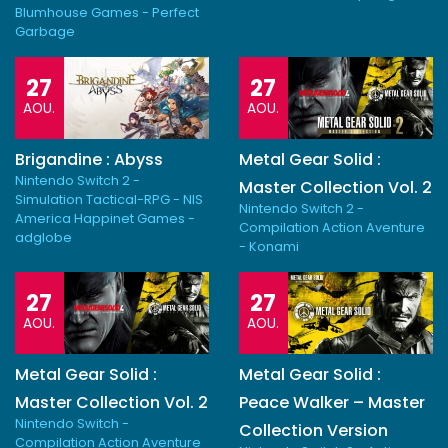
Blumhouse Games - Perfect
Garbage
27
27
AOU.
AOU.
Brigandine : Abyss
Metal Gear Solid :
Nintendo Switch 2 -
Master Collection Vol. 2
Simulation Tactical-RPG - NIS
Nintendo Switch 2 -
America Happinet Games -
Compilation Action Aventure
adglobe
- Konami
27
27
AOU.
AOU.
Metal Gear Solid :
Metal Gear Solid :
Master Collection Vol. 2
Peace Walker – Master
Nintendo Switch -
Collection Version
Compilation Action Aventure