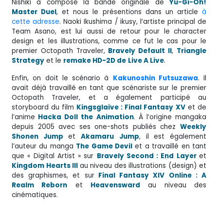
Nishiki a composé la bande originale de
Yu-Gi-Oh!
Master Duel
, et nous le présentions dans un article
à
cette adresse
. Naoki Ikushima / ikusy, l’artiste principal de
Team Asano, est lui aussi de retour pour le character
design et les illustrations, comme ce fut le cas pour le
premier Octopath Traveler,
Bravely Default II
,
Triangle
Strategy
et le
remake HD-2D de
Live A Live
.
Enfin, on doit le scénario à
Kakunoshin Futsuzawa
. Il
avait déjà travaillé en tant que scénariste sur le premier
Octopath Traveler, et a également participé au
storyboard du film
Kingsglaive : Final Fantasy XV
et de
l’anime
Hacka Doll the Animation
. À l’origine mangaka
depuis 2005 avec ses one-shots publiés chez
Weekly
Shonen Jump
et
Akamaru
Jump
, il est également
l’auteur du manga
The Game Devil
et a travaillé en tant
que « Digital Artist » sur
Bravely Second : End Layer
et
Kingdom Hearts III
au niveau des illustrations (design) et
des graphismes, et sur
Final Fantasy XIV Online : A
Realm Reborn
et
Heavensward
au niveau des
cinématiques.