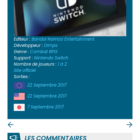
Editeur :
Bandai Namco Entertainment
Développeur :
Dimps
Genre :
Combat
RPG
Support :
Nintendo Switch
Nombre de joueurs :
1 à 2
Site officiel
Sorties :
22 Septembre 2017
22 Septembre 2017
7 Septembre 2017
LES COMMENTAIRES