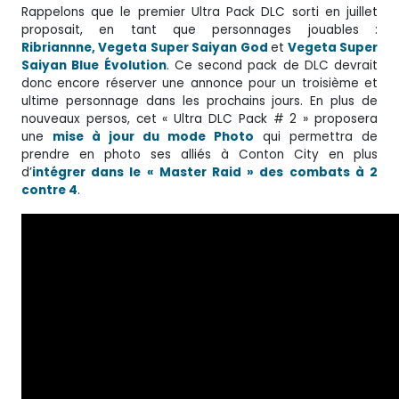
Rappelons que le premier Ultra Pack DLC sorti en juillet
proposait, en tant que personnages jouables :
Ribriannne, Vegeta Super Saiyan God
et
Vegeta Super
Saiyan Blue Évolution
. Ce second pack de DLC devrait
donc encore réserver une annonce pour un troisième et
ultime personnage dans les prochains jours. En plus de
nouveaux persos, cet « Ultra DLC Pack # 2 » proposera
une
mise à jour du mode Photo
qui permettra de
prendre en photo ses alliés à Conton City en plus
d’
intégrer dans le « Master Raid » des combats à 2
contre 4
.