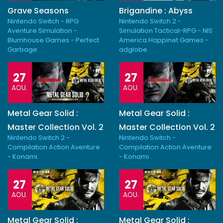
Grave Seasons
Brigandine : Abyss
Nintendo Switch - RPG
Nintendo Switch 2 -
Aventure Simulation -
Simulation Tactical-RPG - NIS
Blumhouse Games - Perfect
America Happinet Games -
Garbage
adglobe
27
27
AOU.
AOU.
Metal Gear Solid :
Metal Gear Solid :
Master Collection Vol. 2
Master Collection Vol. 2
Nintendo Switch 2 -
Nintendo Switch -
Compilation Action Aventure
Compilation Action Aventure
- Konami
- Konami
27
27
AOU.
AOU.
Metal Gear Solid :
Metal Gear Solid :