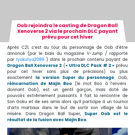
Oob rejoindra le casting de Dragon Ball
Xenoverse 2 via le prochain DLC payant
prévu pour cet hiver
Après C21, c’est au tour du personnage de Oob d’être
annoncé (par le biais du magazine V-Jump / rapporté
par
ryokutya2089
) dans le prochain contenu payant de
Dragon Ball Xenoverse 2
(
« Ultra DLC Pack # 2 »
prévu
pour cet hiver sans plus de précisions) ou plus
exactement
la version Super du personnage
. Oob,
réincarnation de Majin Boo
(le mot Boo à l’envers
donnant Oob), est un gentil garçon, mais doté de
pouvoirs extrêmement puissants. Il fait la rencontre de
Son Goku et de ses amis alors qu’il participe à un tournoi
d’arts martiaux dans le but de sortir son village de la
misère. Dans Dragon Ball Super,
Super Oob est le
résultat de la fusion avec Majin Boo
.