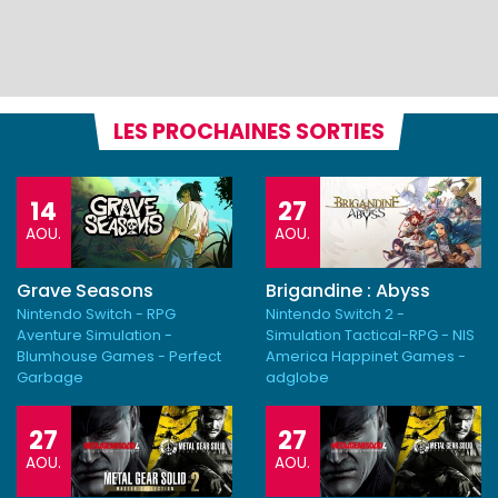
LES PROCHAINES SORTIES
14
27
AOU.
AOU.
Grave Seasons
Brigandine : Abyss
Nintendo Switch - RPG
Nintendo Switch 2 -
Aventure Simulation -
Simulation Tactical-RPG - NIS
Blumhouse Games - Perfect
America Happinet Games -
Garbage
adglobe
27
27
AOU.
AOU.