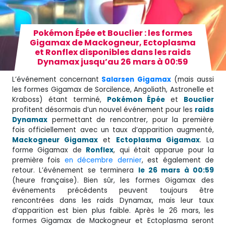
Pokémon Épée et Bouclier : les formes
Gigamax de Mackogneur, Ectoplasma
et Ronflex disponibles dans les raids
Dynamax jusqu’au 26 mars à 00:59
L’événement concernant
Salarsen Gigamax
(mais aussi
les formes Gigamax de Sorcilence, Angoliath, Astronelle et
Kraboss) étant terminé,
Pokémon Épée
et
Bouclier
profitent désormais d’un nouvel événement pour les
raids
Dynamax
permettant de rencontrer, pour la première
fois officiellement avec un taux d’apparition augmenté,
Mackogneur Gigamax
et
Ectoplasma Gigamax
. La
forme Gigamax de
Ronflex
, qui était apparue pour la
première fois
en décembre dernier
, est également de
retour. L’événement se terminera
le 26 mars à 00:59
(heure française). Bien sûr, les formes Gigamax des
événements précédents peuvent toujours être
rencontrées dans les raids Dynamax, mais leur taux
d’apparition est bien plus faible. Après le 26 mars, les
formes Gigamax de Mackogneur et Ectoplasma seront